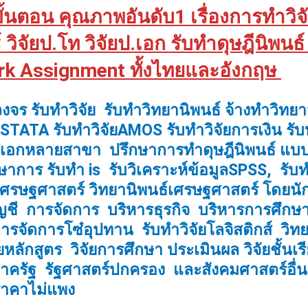
กขั้นตอน คุณภาพอันดับ1 เรื่องการทำวิจั
วิจัยป.โท วิจัยป.เอก รับทำดุษฎีนิพนธ
rk Assignment ทั้งไทยและอังกฤษ
งจร รับทำวิจัย รับทำวิทยานิพนธ์ จ้างทำวิทยาน
ยSTATA รับทำวิจัยAMOS รับทำวิจัยการเงิน ร
เอกหลายสาขา ปรึกษาการทำดุษฎีนิพนธ์ แบบผู
กษาการ รับทำ is รับวิเคราะห์ข้อมูลSPSS, รั
ยเศรษฐศาสตร์
วิทยานิพนธ์เศรษฐศาสตร์ โดยน
ชี การจัดการ บริหารธุรกิจ บริหารการศึกษ
ารจัดการโซ๋อุปทาน
รับทำวิจัยโลจิสติกส์
วิทย
หลักสูตร วิจัยการศึกษา ประเมินผล วิจัยชั้นเ
าครัฐ รัฐศาสตร์ปกครอง และสังคมศาสตร์อื่นๆ 
 ราคาไม่แพง