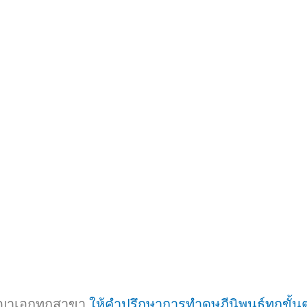
ย รับทำวิทยานิพนธ์ รับวิเคราะห์ข้อมูลSPSS รับทำวิ
ญญาเอกทุกสาขา
ให้คำปรึกษาการทำดุษฎีนิพนธ์ทุกขั