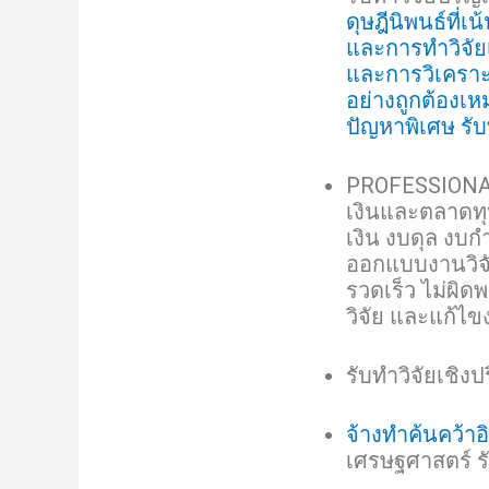
ดุษฎีนิพนธ์ที่
และการทำวิจัย
และการวิเคราะห
อย่างถูกต้องเห
ปัญหาพิเศษ รั
PROFESSIONAL
เงินและตลาดทุ
เงิน งบดุล งบ
ออกแบบงานวิจั
รวดเร็ว ไม่ผ
วิจัย และแก้ไ
รับทำวิจัยเชิ
จ้างทำค้นคว้าอ
เศรษฐศาสตร์ ร