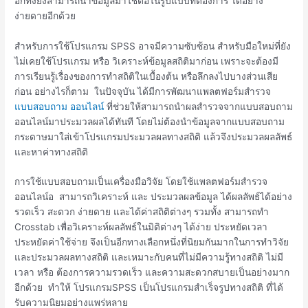
อีกทั้งยังสามารถนำข้อมูลมาใช้ต่อในรูปแบบที่ต้องการ ได้อย่าง
ง่ายดายอีกด้วย
สำหรับการใช้โปรแกรม SPSS อาจมีความซับซ้อน สำหรับมือใหม่ที่ยัง
ไม่เคยใช้โปรแกรม หรือ วิเคราะห์ข้อมูลสถิติมาก่อน เพราะจะต้องมี
การเรียนรู้เรื่องของการทำสถิติในเบื้องต้น หรือลึกลงไปบางส่วนเสีย
ก่อน อย่างไรก็ตาม ในปัจจุบัน ได้มีการพัฒนาแพลตฟอร์มสำรวจ
แบบสอบถาม ออนไลน์
ที่ช่วยให้สามารถนำผลสำรวจจากแบบสอบถาม
ออนไลน์มาประมวลผลได้ทันที โดยไม่ต้องนำข้อมูลจากแบบสอบถาม
กระดาษมาใส่เข้าโปรแกรมประมวลผลทางสถิติ แล้วจึงประมวลผลลัพธ์
และหาค่าทางสถิติ
การใช้แบบสอบถามเป็นเครื่องมือวิจัย โดยใช้แพลตฟอร์มสำรวจ
ออนไลน์อ สามารถวิเคราะห์ และ ประมวลผลข้อมูล ได้ผลลัพธ์ได้อย่าง
รวดเร็ว สะดวก ง่ายดาย และได้ค่าสถิติต่างๆ รวมทั้ง สามารถทำ
Crosstab เพื่อวิเคราะห์ผลลัพธ์ในมิติต่างๆ ได้ง่าย ประหยัดเวลา
ประหยัดค่าใช้จ่าย จึงเป็นอีกทางเลือกหนึ่งที่นิยมกันมากในการทำวิจัย
และประมวลผลทางสถิติ และเหมาะกับคนที่ไม่มีความรู้ทางสถิติ ไม่มี
เวลา หรือ ต้องการความรวดเร็ว และความสะดวกสบายเป็นอย่างมาก
อีกด้วย ทำให้ โปรแกรมSPSS เป็นโปรแกรมสำเร็จรูปทางสถิติ ที่ได้
รับความนิยมอย่างแพร่หลาย