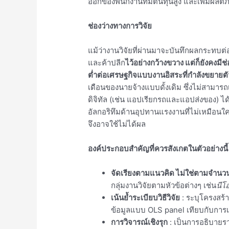
ออกของพนักงานที่มีต้นทุนสูง และเพิ่มผลิตภ
ช่องว่างทางการวิจัย
แม้ว่างานวิจัยที่ผ่านมาจะบันทึกผลกระทบต่
และค้าปลีก
ไว้อย่างกว้างขวาง แต่ก็ยังคงมีช
ต่ำต่อเศรษฐกิจแบบงานอิสระที่กำลังขยายตั
เดือนของนายจ้างแบบดั้งเดิม ซึ่งไม่สามารถ
ดิจิทัล (เช่น แอปเรียกรถและแอปส่งของ) 
อัลกอริทึมด้านอุปทานแรงงานที่ไม่เหมือนใ
จึงอาจใช้ไม่ได้ผล
องค์ประกอบสำคัญที่ควรสังเกตในตัวอย่างนี้
จัดเรียงตามแนวคิด ไม่ใช่ตามจำนว
กลุ่มงานวิจัยตามหัวข้อต่างๆ เช่น
นีโ
เน้นย้ำระเบียบวิธีวิจัย
: ระบุโครงสร้า
ข้อมูลแบบ OLS panel เทียบกับการเ
การวิจารณ์เชิงรุก
: เป็นการอธิบายร