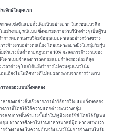
ระจักษ์ในยุคแรก
งตลาดแข่งขันแบบดั้งเดิมเป็นอย่างมาก ในกรอบแนวคิด
นอย่างสมบูรณ์แบบ ซึ่งหมายความว่าบริษัทต่างๆ เป็นผู้รับ
ำการทบทวนงานวิจัยข้อมูลแบบพาเนลอย่างกว้างขวาง
การจ้างงานอย่างต่อเนื่อง โดยเฉพาะอย่างยิ่งในกลุ่มวัยรุ่น
รเพิ่มค่าแรงขั้นต่ำตามกฎหมาย 10% จะลดการจ้างงานของ
นี้พึ่งพาแบบจำลองการถดถอยแบบกำลังสองน้อยที่สุด
งเวลาต่างๆ โดยโต้แย้งว่าการไม่ควบคุมแนวโน้ม
เอนเอียงไปในทิศทางที่ไม่พบผลกระทบจากการว่างงาน
บการทดลองแบบกึ่งทดลอง
ำลายลงอย่างสิ้นเชิงจากการนำวิธีการวิจัยแบบกึ่งทดลอง
วงการนี้โดยใช้วิธีความแตกต่างระหว่างกลุ่ม
จสอบการขึ้นค่าแรงขั้นต่ำในรัฐนิวเจอร์ซีย์ โดยใช้รัฐเพน
่มควบคุม จากการศึกษาในร้านอาหารฟาสต์ฟู้ด พวกเขาพบว่า
ดการจ้างงานลง ในความเป็นจริง แนวโน้มการจ้างงานในรัฐ