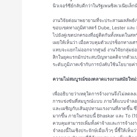
นิวเจอร์ซีย์กลับดีกว่าในรัฐเพนซิลเวเนียเล็กน
งานวิจัยต่อมาพยายามที่จะประสานผลลัพธ์เชิงป
ขอบเขตทางภูมิศาสตร์ Dube, Lester และ 
ไปยังคู่เขตปกครองที่อยู่ติดกันทั้งหมดในส
เผยให้เห็นว่า เมื่อควบคุมตัวแปรช็อกทางเศ
แทบจะแยกไม่ออกจากศูนย์ งานวิจัยกลุ่มย่อ
สิกในยุคแรกมักประสบปัญหาอคติจากตัวแป
ระดับภูมิภาคเข้ากับการบังคับใช้นโยบายค่า
ความไม่สมบูรณ์ของตลาดแรงงานสมัยใหม่: 
เพื่ออธิบายว่าเหตุใดการจ้างงานจึงไม่ลดลงเม
การแข่งขันที่สมบูรณ์แบบ ภายใต้แบบจำลอ
และเผชิญกับเส้นอุปทานแรงงานที่ลาดขึ้น ซึ
มากขึ้น ภายในกรอบนี้ Bhaskar และ To (1999
ควบคุมสามารถเพิ่มทั้งค่าจ้างและการจ้าง
จำลองนี้ในเชิงประจักษ์เมื่อเร็วๆ นี้ชี้ให้เห็