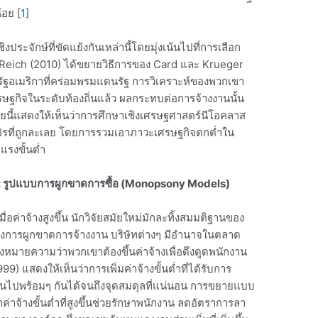
้อย [
1
]
ระจักษ์ที่ขัดแย้งกันเหล่านี้โดยมุ่งเน้นไปที่การเลือก
Reich (2010) ได้ขยายวิธีการของ Card และ Krueger
หรัฐอเมริกาที่คร่อมพรมแดนรัฐ การวิเคราะห์ของพวกเขา
รษฐกิจในระดับท้องถิ่นแล้ว ผลกระทบต่อการจ้างงานนั้น
ยนี้แสดงให้เห็นว่าการศึกษาเชิงเศรษฐศาสตร์นีโอคลาส
รที่ถูกละเลย โดยการรวมเอาภาวะเศรษฐกิจตกต่ำใน
แรงขั้นต่ำ
รูปแบบการผูกขาดการซื้อ (
Monopsony Models)
ื่อค่าจ้างสูงขึ้น นักวิจัยสมัยใหม่มักละทิ้งสมมติฐานของ
งการผูกขาดการจ้างงาน บริษัทต่างๆ มีอำนาจในตลาด
่งหมายความว่าพวกเขาต้องขึ้นค่าจ้างเพื่อดึงดูดพนักงาน
) แสดงให้เห็นว่าการเพิ่มค่าจ้างขั้นต่ำที่ได้รับการ
งานไปพร้อมๆ กันได้จนถึงจุดสมดุลที่แน่นอน การขยายแบบ
นว่าค่าจ้างขั้นต่ำที่สูงขึ้นช่วยรักษาพนักงาน ลดอัตราการลา