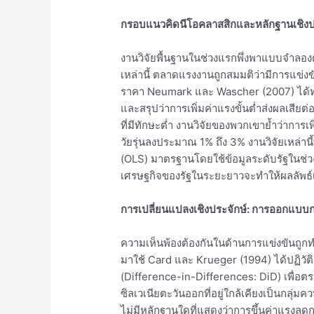
กรอบแนวคิดนีโอคลาสสิกและหลักฐานเชิงป
งานวิจัยพื้นฐานในช่วงแรกพึ่งพาแบบจำลอ
เหล่านี้ ตลาดแรงงานถูกสมมติว่ามีการแข่งขั
ราคา Neumark และ Wascher (2007) ได้ท
และสรุปว่าการเพิ่มค่าแรงขั้นต่ำส่งผลเสียต่อ
ที่มีทักษะต่ำ งานวิจัยของพวกเขาย้ำว่ากา
วัยรุ่นลงประมาณ 1% ถึง 3% งานวิจัยเหล่า
(OLS) มาตรฐานโดยใช้ข้อมูลระดับรัฐในช่ว
เศรษฐกิจของรัฐในระยะยาวจะทำให้ผลลัพธ์
การเปลี่ยนแปลงเชิงประจักษ์: การออกแบ
ความเห็นพ้องต้องกันในด้านการแข่งขันถูกท
มาใช้ Card และ Krueger (1994) ได้ปฏิวัติ
(Difference-in-Differences: DiD) เพื่อตรว
ซิลเวเนียตะวันออกที่อยู่ใกล้เคียงเป็นกลุ
ไม่มีหลักฐานใดที่แสดงว่าการขึ้นค่าแรงล