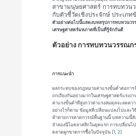
สาขามนุษยศาสตร์ การทบทวนว
กับตัวชี้วัดเชิงประจักษ์ ประเภ
ตัวอย่างต่อไปนี้แสดงบทสรุปการทบทวนวรรณก
เศรษฐศาสตร์มหภาคที่เป็นที่รู้จักกันดี
ตัวอย่าง การทบทวนวรรณกร
การแนะนำ
ผลกระทบของกฎหมายค่าแรงขั้นต่ำต่อการจ
ถกเถียงกันอย่างมากในเศรษฐศาสตร์แรงงาน
ค่าแรงขั้นต่ำที่สูงกว่าค่าแรงสมดุลจะลดค
อย่างไรก็ตาม ข้อมูลที่เปลี่ยนแปลงไปและวิ
ท้าทายการคาดการณ์พื้นฐานนี้ บทความนี
จำลองนีโอคลาสสิกในยุคแรก การเปลี่ยน
ตลาดผูกขาดการซื้อในปัจจุบัน [
1
,
2
]