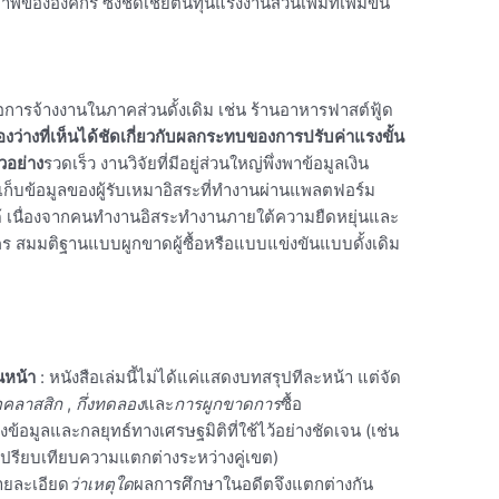
าพขององค์กร ซึ่งชดเชยต้นทุนแรงงานส่วนเพิ่มที่เพิ่มขึ้น
อการจ้างงานในภาคส่วนดั้งเดิม เช่น ร้านอาหารฟาสต์ฟู้ด
่องว่างที่เห็นได้ชัดเกี่ยวกับผลกระทบของการปรับค่าแรงขั้น
วอย่าง
รวดเร็ว งานวิจัยที่มีอยู่ส่วนใหญ่พึ่งพาข้อมูลเงิน
เก็บข้อมูลของผู้รับเหมาอิสระที่ทำงานผ่านแพลตฟอร์ม
ได้ เนื่องจากคนทำงานอิสระทำงานภายใต้ความยืดหยุ่นและ
คร สมมติฐานแบบผูกขาดผู้ซื้อหรือแบบแข่งขันแบบดั้งเดิม
นหน้า
: หนังสือเล่มนี้ไม่ได้แค่แสดงบทสรุปทีละหน้า แต่จัด
อคลาสสิก
,
กึ่งทดลอง
และ
การผูกขาดการ
ซื้อ
งข้อมูลและกลยุทธ์ทางเศรษฐมิติที่ใช้ไว้อย่างชัดเจน (เช่น
ปรียบเทียบความแตกต่างระหว่างคู่เขต)
ายละเอียด
ว่าเหตุใด
ผลการศึกษาในอดีตจึงแตกต่างกัน