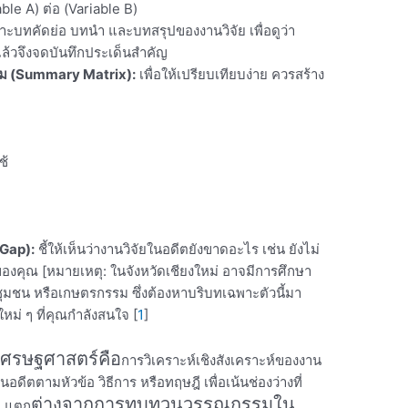
le A) ต่อ (Variable B)
ะบทคัดย่อ บทนำ และบทสรุปของงานวิจัย เพื่อดูว่า
แล้วจึงจดบันทึกประเด็นสำคัญ
รม (Summary Matrix):
เพื่อให้เปรียบเทียบง่าย ควรสร้าง
ช้
 Gap):
ชี้ให้เห็นว่างานวิจัยในอดีตยังขาดอะไร เช่น ยังไม่
ของคุณ [หมายเหตุ: ในจังหวัดเชียงใหม่ อาจมีการศึกษา
ชุมชน หรือเกษตรกรรม ซึ่งต้องหาบริบทเฉพาะตัวนี้มา
ใหม่ ๆ ที่คุณกำลังสนใจ
[
1
]
รษฐศาสตร์คือ
การวิเคราะห์เชิงสังเคราะห์ของงาน
ในอดีตตามหัวข้อ วิธีการ หรือทฤษฎี เพื่อเน้นช่องว่างที่
ต่างจากการทบทวนวรรณกรรมใน
็ม แตก