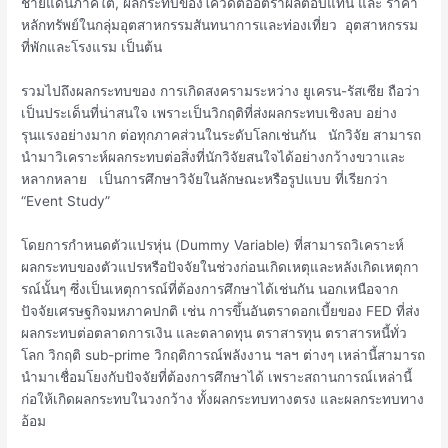
ชายแดนภาคใต้, ผลกระทบของโควิดต่ออัตราผลตอบแทน และ ราคา
หลักทรัพย์ในกลุ่มอุตสาหกรรมสันทนาการและท่องเที่ยว อุตสาหกรรม
ที่พักและโรงแรม เป็นต้น
รวมไปถึงผลกระทบของ การเกิดสงครามระหว่าง ยูเครน-รัสเซีย ถือว่า
เป็นประเด็นที่น่าสนใจ เพราะเป็นวิกฤติที่ส่งผลกระทบเชิงลบ อย่าง
รุนแรงอย่างมาก ต่อทุกภาคส่วนในระดับโลกเช่นกัน นักวิจัย สามารถ
นำมาวิเคราะห์ผลกระทบต่อสิ่งที่นักวิจัยสนใจได้อย่างกว้างขวาและ
หลากหลาย เป็นการศึกษาวิจัยในลักษณะหรือรูปแบบ ที่เรียกว่า
“Event Study”
โดยการกำหนดตัวแปรหุ่น (Dummy Variable) ที่สามารถวิเคราะห์
ผลกระทบของตัวแปรหรือปัจจัยในช่วงก่อนเกิดเหตุและหลังเกิดเหตุกา
รณ์นั้นๆ ซึ่งเป็นเหตุการณ์ที่ต้องการศึกษาได้เช่นกัน นอกเหนือจาก
ปัจจัยเศรษฐกิจมหภาคปกติ เช่น การขึ้นอันตราดอกเบี้ยของ FED ที่ส่ง
ผลกระทบต่อตลาดการเงิน และตลาดทุน ตราสารทุน ตราสารหนี้ทั่ว
โลก วิกฤติ sub-prime วิกฤติการณ์พลังงาน ฯลฯ ต่างๆ เหล่านี้สามารถ
นำมาเชื่อมโยงกับปัจจัยที่ต้องการศึกษาได้ เพราะสถานการณ์เหล่านี้
ก่อให้เกิดผลกระทบในวงกว้าง ทั้งผลกระทบทางตรง และผลกระทบทาง
อ้อม