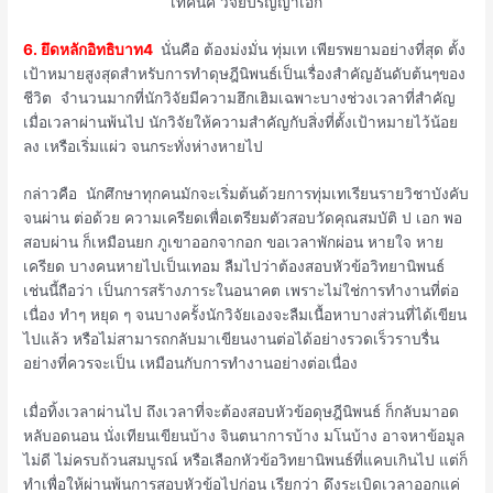
เทคนิค วิจัยปริญญาเอก
6. ยึดหลักอิทธิบาท4
นั่นคือ ต้องม่งมั่น ทุ่มเท เพียรพยามอย่างที่สุด ตั้ง
เป้าหมายสูงสุดสำหรับการทำดุษฎีนิพนธ์เป็นเรื่องสำคัญอันดับต้นๆของ
ชีวิต จำนวนมากที่นักวิจัยมีความฮึกเฮิมเฉพาะบางช่วงเวลาที่สำคัญ
เมื่อเวลาผ่านพ้นไป นักวิจัยให้ความสำคัญกับสิ่งที่ตั้งเป้าหมายไว้น้อย
ลง เหรือเริ่มแผ่ว จนกระทั่งห่างหายไป
กล่าวคือ นักศึกษาทุกคนมักจะเริ่มต้นด้วยการทุ่มเทเรียนรายวิชาบังคับ
จนผ่าน ต่อด้วย ความเครียดเพื่อเตรียมตัวสอบวัดคุณสมบัติ ป เอก พอ
สอบผ่าน ก็เหมือนยก ภูเขาออกจากอก ขอเวลาพักผ่อน หายใจ หาย
เครียด บางคนหายไปเป็นเทอม ลืมไปว่าต้องสอบหัวข้อวิทยานิพนธ์
เช่นนี้ถือว่า เป็นการสร้างภาระในอนาคต เพราะไม่ใช่การทำงานที่ต่อ
เนื่อง ทำๆ หยุด ๆ จนบางครั้งนักวิจัยเองจะลืมเนื้อหาบางส่วนที่ได้เขียน
ไปแล้ว หรือไม่สามารถกลับมาเขียนงานต่อได้อย่างรวดเร็วราบรื่น
อย่างที่ควรจะเป็น เหมือนกับการทำงานอย่างต่อเนื่อง
เมื่อทิ้งเวลาผ่านไป ถึงเวลาที่จะต้องสอบหัวข้อดุษฎีนิพนธ์ ก็กลับมาอด
หลับอดนอน นั่งเทียนเขียนบ้าง จินตนาการบ้าง มโนบ้าง อาจหาข้อมูล
ไม่ดี ไม่ครบถ้วนสมบูรณ์ หรือเลือกหัวข้อวิทยานิพนธ์ที่แคบเกินไป แต่ก็
ทำเพื่อให้ผ่านพ้นการสอบหัวข้อไปก่อน เรียกว่า ดึงระเบิดเวลาออกแค่