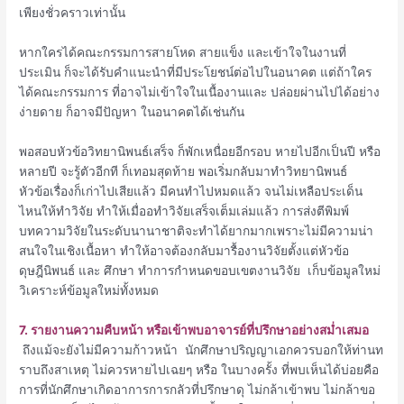
เพียงชั่วคราวเท่านั้น
หากใครได้คณะกรรมการสายโหด สายแข็ง และเข้าใจในงานที่
ประเมิน ก็จะได้รับคำแนะนำที่มีประโยชน์ต่อไปในอนาคต แต่ถ้าใคร
ได้คณะกรรมการ ที่อาจไม่เข้าใจในเนื้องานและ ปล่อยผ่านไปได้อย่าง
ง่ายดาย ก็อาจมีปัญหา ในอนาคตได้เช่นกัน
พอสอบหัวข้อวิทยานิพนธ์เสร็จ ก็พักเหนื่อยอีกรอบ หายไปอีกเป็นปี หรือ
หลายปี จะรู้ตัวอีกที ก็เทอมสุดท้าย พอเริ่มกลับมาทำวิทยานิพนธ์
หัวข้อเรื่องก็เก่าไปเสียแล้ว มีคนทำไปหมดแล้ว จนไม่เหลือประเด็น
ไหนให้ทำวิจัย ทำให้เมื่ออทำวิจัยเสร็จเต็มเล่มแล้ว การส่งตีพิมพ์
บทความวิจัยในระดับนานาชาติจะทำได้ยากมากเพราะไม่มีความน่า
สนใจในเชิงเนื้อหา ทำให้อาจต้องกลับมารื้องานวิจัยตั้งแต่หัวข้อ
ดุษฎีนิพนธ์ และ ศึกษา ทำการกำหนดขอบเขตงานวิจัย เก็บข้อมูลใหม่
วิเคราะห์ข้อมูลใหม่ทั้งหมด
7. รายงานความคืบหน้า หรือเข้าพบอาจารย์ที่ปรึกษาอย่างสม่ำเสมอ
ถึงแม้จะยังไม่มีความก้าวหน้า นักศึกษาปริญญาเอกควรบอกให้ท่านท
ราบถึงสาเหตุ ไม่ควรหายไปเฉยๆ หรือ ในบางครั้ง ที่พบเห็นได้บ่อยคือ
การที่นักศึกษาเกิดอาการการกลัวที่ปรึกษาดุ ไม่กล้าเข้าพบ ไม่กล้าขอ