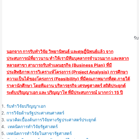
รั
นอกจาก การรับทำวิจัย วิทยานิพนธ์ และดุษฎี่นิพนธ์แล้ว จาก
ประสบการณ์ที่ยาวนาน ทำให้เรามีทีมบุคลากรจำนวนมาก และหลาก
หลายสาขา สามารถรับทำแผนธุรกิจ (Business Plan) ที่มี
ประสิทธิภาพ การวิเคราะห์โครงการ (Project Analysis) การศึกษา
ความเป็นได้ของโครงการ (Feasibility) ที่มีคุณภาพมากที่สุด ภายใต้
ราคานักศึกษา โดยทีมงาน บริหารธุรกิจ เศรษฐศาสตร์ สถิติประยุกต์
ระดับปริญญาเอก และ ปริญญาโท ที่มีประสบการณ์ มากกว่า 15 ปี
รับทำวิจัยปริญญาเอก
การวิจัยด้านรัฐประศาสนศาสตร์
แนวคิดเบื้องต้นการวิจัยทางรัฐประศาสตร์ประยุกต์
เทคนิคการทำวิจัยรัฐศาสตร์
เทคนิคการทำวิจัยในสาขารัฐศาสตร์