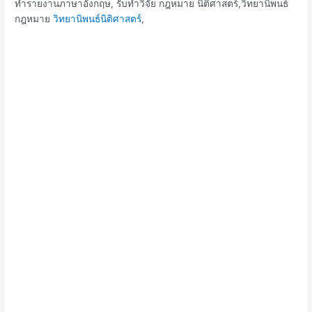
ทำรายงานภาษาอังกฤษ, รับทำวิจัย กฎหมาย นิติศาสตร์,วิทยานิพนธ์
กฎหมาย
วิทยานิพนธ์นิติศาสตร์
,