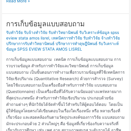
Read More »
การเก็บข้อมูลแบบสอบถาม
การ
เก็บ
รับทำวิจัย รับจ้างทำวิจัย รับทำวิทยานิพนธ์ รับวิเคราะห์ข้อมูล spss
ข้อมูล
eview stata amos lisrel
,
เทคนิคการทำวิจัย รับทำวิจัย จ้างทำวิจัย
แบบสอบถาม
ปรึกษาการรับทำวิทยานิพนธ์ ปรึกษาการทำดุษฎีนิพนธ์ รับวิเคราะห์
ข้อมูล SPSS EVIEW STATA AMOS LISREL
การเก็บข้อมูลแบบสอบถาม เทคนิค การเก็บข้อมูลแบบสอบถาม การ
รวบรวมข้อมูล สำหรับการทำวิจัยและวิทยานิพนธ์ การเก็บข้อมูล
แบบสอบถาม เป็นขั้นตอนการทำงานเพื่อรวบรวมข้อมูลที่ใช้เทคนิคการ
วิจัยเชิงปริมาณ (Quantitative Research) ด้วยการสำรวจ (Survey)
โดยใช้แบบสอบถามเป็นเครื่องมือสำหรับการทำวิจัย แบบสอบถาม
(Questionnaire) เป็นเครื่องมือที่ได้รับความนิยมอย่างแพร่หลายมาก
ที่สุดประเภทหนึ่ง สำหรับการทำวิจัยเชิงปริมาณ ประกอบด้วยข้อ
คำถามต่างๆ ที่นักวิจัยได้จัดทำขึ้นไว้สำหรับให้ผู้ตอบได้ตอบ โดยเป็น
ผู้ให้ข้อมูลโดยตรงได้เขียนตอบในเรื่องใดเรื่องหนึ่ง หรือ หลายเรื่องที่
เกี่ยวข้อง และสอดคล้องกันตามวัตถุประสงค์ของการวิจัย แบบสอบถาม
มักจะประกอบด้วย 2 ส่วนใหญ่ๆ คือ ข้อมูลที่เกี่ยวข้องกับความจริงที่
เกี่ยวกับการศึกษา เช่น เพศ อายุ สถานภาพสมรส ระดับรายได้ อาชีพ