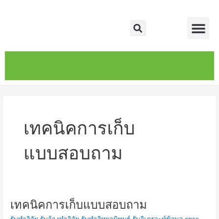
Skip
Me
to
Search
content
หน้าหลัก
เกี่ยวกับ
ติดต่อเรา
บริการของเรา
เทคนิคการเก็บ
แบบสอบถาม
เทคนิคการเก็บแบบสอบถาม
เทคนิค
การ
รับทำวิจัย รับจ้างทำวิจัย รับทำวิทยานิพนธ์ รับวิเคราะห์ข้อมูล spss