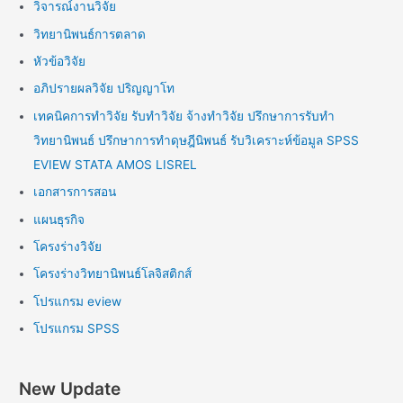
วิจารณ์งานวิจัย
วิทยานิพนธ์การตลาด
หัวข้อวิจัย
อภิปรายผลวิจัย ปริญญาโท
เทคนิคการทำวิจัย รับทำวิจัย จ้างทำวิจัย ปรึกษาการรับทำ
วิทยานิพนธ์ ปรึกษาการทำดุษฎีนิพนธ์ รับวิเคราะห์ข้อมูล SPSS
EVIEW STATA AMOS LISREL
เอกสารการสอน
แผนธุรกิจ
โครงร่างวิจัย
โครงร่างวิทยานิพนธ์โลจิสติกส์
โปรแกรม eview
โปรแกรม SPSS
New Update