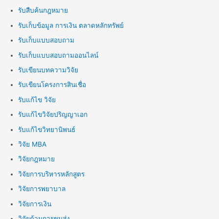
รับสืบค้นกฎหมาย
รับเก็บข้อมูล การเงิน ตลาดหลักทรัพย์
รับเก็บแบบสอบถาม
รับเก็บแบบสอบถามออนไลน์
รับเขียนบทความวิจัย
รับเขียนโครงการสินเชื่อ
รับแก้ไข วิจัย
รับแก้ไขวิจัยปริญญาเอก
รับแก้ไขวิทยานิพนธ์
วิจัย MBA
วิจัยกฎหมาย
วิจัยการบริหารหลักสูตร
วิจัยการพยาบาล
วิจัยการเงิน
วิจัยด้านการขนส่ง