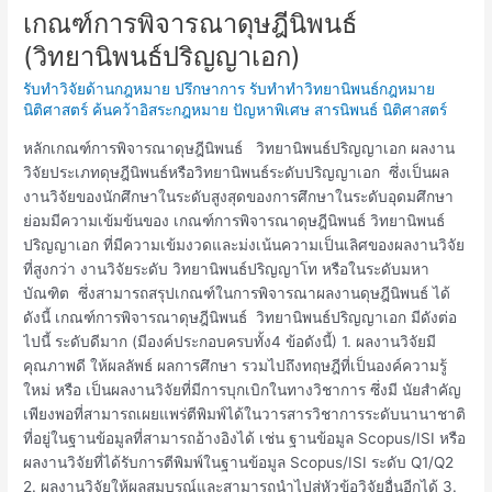
เกณฑ์การพิจารณาดุษฎีนิพนธ์
เกณฑ์
การ
(วิทยานิพนธ์ปริญญาเอก)
พิจารณา
รับทำวิจัยด้านกฎหมาย ปรึกษาการ รับทำทำวิทยานิพนธ์กฎหมาย
ดุษฎีนิพนธ์
นิติศาสตร์ ค้นคว้าอิสระกฎหมาย ปัญหาพิเศษ สารนิพนธ์ นิติศาสตร์
(วิทยานิพนธ์
ปริญญา
หลักเกณฑ์การพิจารณาดุษฎีนิพนธ์ วิทยานิพนธ์ปริญญาเอก ผลงาน
เอก)
วิจัยประเภทดุษฎีนิพนธ์หรือวิทยานิพนธ์ระดับปริญญาเอก ซึ่งเป็นผล
งานวิจัยของนักศึกษาในระดับสูงสุดของการศึกษาในระดับอุดมศึกษา
ย่อมมีความเข้มข้นของ เกณฑ์การพิจารณาดุษฎีนิพนธ์ วิทยานิพนธ์
ปริญญาเอก ที่มีความเข้มงวดและม่งเน้นความเป็นเลิศของผลงานวิจัย
ที่สูงกว่า งานวิจัยระดับ วิทยานิพนธ์ปริญญาโท หรือในระดับมหา
บัณฑิต ซึ่งสามารถสรุปเกณฑ์ในการพิจารณาผลงานดุษฎีนิพนธ์ ได้
ดังนี้ เกณฑ์การพิจารณาดุษฎีนิพนธ์ วิทยานิพนธ์ปริญญาเอก มีดังต่อ
ไปนี้ ระดับดีมาก (มีองค์ประกอบครบทั้ง4 ข้อดังนี้) 1. ผลงานวิจัยมี
คุณภาพดี ให้ผลลัพธ์ ผลการศึกษา รวมไปถึงทฤษฎีที่เป็นองค์ความรู้
ใหม่ หรือ เป็นผลงานวิจัยที่มีการบุกเบิกในทางวิชาการ ซึ่งมี นัยสำคัญ
เพียงพอที่สามารถเผยแพร่ตีพิมพ์ได้ในวารสารวิชาการระดับนานาชาติ
ที่อยู่ในฐานข้อมูลที่สามารถอ้างอิงได้ เช่น ฐานข้อมูล Scopus/ISI หรือ
ผลงานวิจัยที่ได้รับการตีพิมพ์ในฐานข้อมูล Scopus/ISI ระดับ Q1/Q2
2. ผลงานวิจัยให้ผลสมบูรณ์และสามารถนำไปสู่หัวข้อวิจัยอื่นอีกได้ 3.