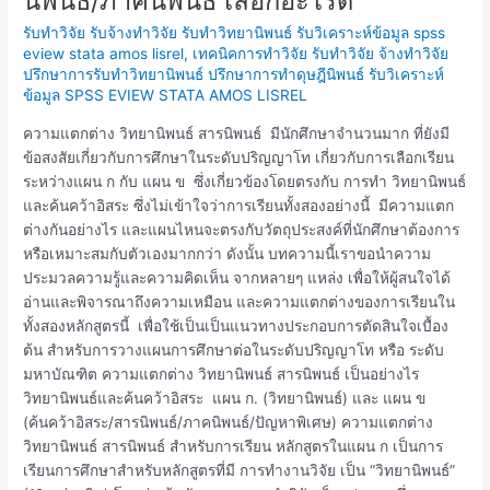
นิพนธ์/ภาคนิพนธ์ เลือกอะไรดี
ค้นคว้า
รับทำวิจัย รับจ้างทำวิจัย รับทำวิทยานิพนธ์ รับวิเคราะห์ข้อมูล spss
อิสระ/
eview stata amos lisrel
,
เทคนิคการทำวิจัย รับทำวิจัย จ้างทำวิจัย
สาร
ปรึกษาการรับทำวิทยานิพนธ์ ปรึกษาการทำดุษฎีนิพนธ์ รับวิเคราะห์
นิพนธ์/
ข้อมูล SPSS EVIEW STATA AMOS LISREL
ภาคนิพนธ์
เลือก
ความแตกต่าง วิทยานิพนธ์ สารนิพนธ์ มีนักศึกษาจำนวนมาก ที่ยังมี
อะไร
ข้อสงสัยเกี่ยวกับการศึกษาในระดับปริญญาโท เกี่ยวกับการเลือกเรียน
ดี
ระหว่างแผน ก กับ แผน ข ซึ่งเกี่ยวข้องโดยตรงกับ การทำ วิทยานิพนธ์
และค้นคว้าอิสระ ซึ่งไม่เข้าใจว่าการเรียนทั้งสองอย่างนี้ มีความแตก
ต่างกันอย่างไร และแผนไหนจะตรงกับวัตถุประสงค์ที่นักศึกษาต้องการ
หรือเหมาะสมกับตัวเองมากกว่า ดังนั้น บทความนี้เราขอนำความ
ประมวลความรู้และความคิดเห็น จากหลายๆ แหล่ง เพื่อให้ผู้สนใจได้
อ่านและพิจารณาถึงความเหมือน และความแตกต่างของการเรียนใน
ทั้งสองหลักสูตรนี้ เพื่อใช้เป็นเป็นแนวทางประกอบการตัดสินใจเบื้อง
ต้น สำหรับการวางแผนการศึกษาต่อในระดับปริญญาโท หรือ ระดับ
มหาบัณฑิต ความแตกต่าง วิทยานิพนธ์ สารนิพนธ์ เป็นอย่างไร
วิทยานิพนธ์และค้นคว้าอิสระ แผน ก. (วิทยานิพนธ์) และ แผน ข
(ค้นคว้าอิสระ/สารนิพนธ์/ภาคนิพนธ์/ปัญหาพิเศษ) ความแตกต่าง
วิทยานิพนธ์ สารนิพนธ์ สำหรับการเรียน หลักสูตรในแผน ก เป็นการ
เรียนการศึกษาสำหรับหลักสูตรที่มี การทำงานวิจัย เป็น “วิทยานิพนธ์”