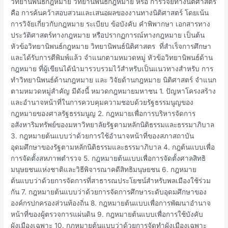
วิทยานิพนธ์กฎหมาย วิทยานิพนธ์กฎหมาย หรือ การวิจัยทางนิติศาสตร์
คือ การค้นคว้าสอบสวนและเสนอผลของงานทางนิติศาสตร์ โดยเน้น
การวิจัยเกี่ยวกับกฎหมาย ระเบียบ ข้อบังคับ คำพิพากษา เอกสารทาง
ประวัติศาสตร์ทางกฎหมาย หรือปรากฏการณ์ทางกฎหมาย เป็นต้น
หัวข้อวิทยานิพนธ์กฎหมาย วิทยานิพนธ์นิติศาสตร ที่สำเร็จการศึกษา
และได้รับการตีพิมพ์แล้ว จำแนกตามหมวดหมู่ หัวข้อวิทยานิพนธ์ด้าน
กฎหมาย ที่ผู้เขียนได้นำมารวบรวมไว้สำหรับเป็นแนวทางสำหรับ การ
ทำวิทยานิพนธ์ด้านกฎหมาย และ วิจัยด้านกฎหมาย นิติศาสตร์ จำแนก
ตามหมวดหมู่สำคัญ มีดังนี้ หมวดกฎหมายมหาชน 1. ปัญหาโครงสร้าง
และอำนาจหน้าที่ในการควบคุมความชอบด้วยรัฐธรรมนูญของ
กฎหมายของศาลรัฐธรรมนูญ 2. กฎหมายเพื่อการบริหารจัดการ
อสังหาริมทรัพย์ของมหาวิทยาลัยรัฐตามหลักนิติธรรมและธรรมาภิบาล
3. กฎหมายต้นแบบว่าด้วยการใช้อำนาจหน้าที่ของสภาสถาบัน
อุดมศึกษาของรัฐตามหลักนิติธรรมและธรรมาภิบาล 4. กฎต้นแบบเพื่อ
การจัดตั้งสหภาพตำรวจ 5. กฎหมายต้นแบบเพื่อการจัดตั้งศาลสิทธิ
มนุษยชนแห่งชาติและวิธีพิจารณาคดีสิทธิมนุษยชน 6. กฎหมาย
ต้นแบบว่าด้วยการจัดการที่สาธารณประโยชน์สำหรับพลเมืองใช้ร่วม
กัน 7. กฎหมายต้นแบบว่าด้วยการจัดการศึกษาระดับอุดมศึกษาของ
องค์กรปกครองส่วนท้องถิ่น 8. กฎหมายต้นแบบเพื่อการพัฒนาอำนาจ
หน้าที่ของผู้ตรวจการแผ่นดิน 9. กฎหมายต้นแบบเพื่อการใช้บังคับ
ผังเมืองเฉพาะ 10. กฎหมายต้นแบบว่าด้วยการจัดทำผังเมืองเฉพาะ