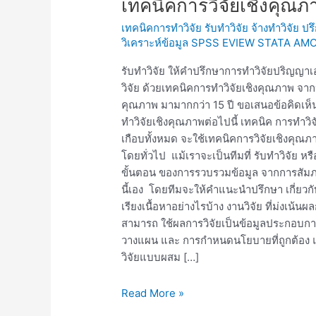
เทคนิคการวิจัยเชิงคุณภ
วิจัย,รับ
เทคนิคการทำวิจัย รับทำวิจัย จ้างทำวิจัย ป
ทำ
วิเคราะห์ข้อมูล SPSS EVIEW STATA AM
วิทยานิพนธ์(ผู้
ช่วย)และ
รับทำวิจัย ให้คำปรึกษาการทำวิจัยปริญญาเ
ดุษฎีนิพนธ์
วิจัย ด้วยเทคนิคการทำวิจัยเชิงคุณภาพ จา
ที่
คุณภาพ มามากกว่า 15 ปี ขอเสนอข้อคิดเห
ใช้
ทำวิจัยเชิงคุณภาพต่อไปนี้ เทคนิค การทำวิจั
เทคนิค
เกือบทั้งหมด จะใช้เทคนิคการวิจัยเชิงคุณภา
การ
โดยทั่วไป แม้เราจะเป็นทีมที่ รับทำวิจัย ห
วิจัย
ขั้นตอน ของการรวบรวมข้อมูล จากการสัมภาษ
เชิง
นี้เอง โดยทีมจะให้คำแนะนำปรึกษา เกี่ยวกั
คุณภาพ
เรียงเนื้อหาอย่างไรบ้าง งานวิจัย ที่ม่งเน้น
(Qualitative
สามารถ ใช้ผลการวิจัยเป็นข้อมูลประกอบกา
Research)
วางแผน และ การกำหนดนโยบายที่ถูกต้อง 
วิจัยแบบผสม […]
Read More »