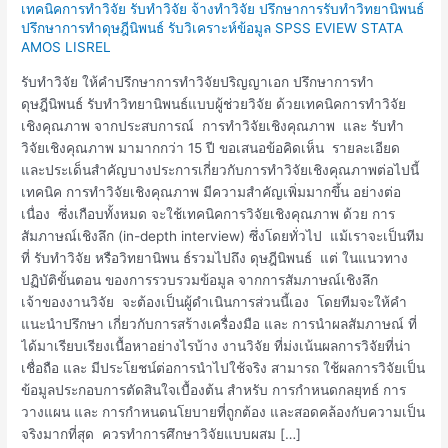
วิทยานิพนธ์(ผู้
เทคนิคการทำวิจัย รับทำวิจัย จ้างทำวิจัย ปรึกษาการรับทำวิทยานิพนธ์
ช่วย)และ
ปรึกษาการทำดุษฎีนิพนธ์ รับวิเคราะห์ข้อมูล SPSS EVIEW STATA
AMOS LISREL
ดุษฎีนิพนธ์
ที่
รับทำวิจัย ให้คำปรึกษาการทำวิจัยปริญญาเอก ปรึกษาการทำ
ใช้
ดุษฎีนิพนธ์ รับทำวิทยานิพนธ์แบบผู้ช่วยวิจัย ด้วยเทคนิคการทำวิจัย
เทคนิค
เชิงคุณภาพ จากประสบการณ์ การทำวิจัยเชิงคุณภาพ และ รับทำ
การ
วิจัยเชิงคุณภาพ มามากกว่า 15 ปี ขอเสนอข้อคิดเห็น รายละเอียด
วิจัย
และประเด็นสำคัญบางประการเกี่ยวกับการทำวิจัยเชิงคุณภาพต่อไปนี้
เชิง
เทคนิค การทำวิจัยเชิงคุณภาพ มีความสำคัญเพิ่มมากขึ้น อย่างต่อ
คุณภาพ
เนื่อง ซึ่งเกือบทั้งหมด จะใช้เทคนิคการวิจัยเชิงคุณภาพ ด้วย การ
(Qualitative
สัมภาษณ์เชิงลึก (in-depth interview) ซึ่งโดยทั่วไป แม้เราจะเป็นทีม
Research)
ที่ รับทำวิจัย หรือวิทยานิพน ธ์รวมไปถึง ดุษฎีนิพนธ์ แต่ ในแนวทาง
ปฏิบัติขั้นตอน ของการรวบรวมข้อมูล จากการสัมภาษณ์เชิงลึก
เจ้าของงานวิจัย จะต้องเป็นผู้ดำเนินการส่วนนี้เอง โดยทีมจะให้คำ
แนะนำปรึกษา เกี่ยวกับการสร้างเครื่องมือ และ การนำผลสัมภาษณ์ ที่
ได้มาเรียบเรียงเนื้อหาอย่างไรบ้าง งานวิจัย ที่ม่งเน้นผลการวิจัยที่น่า
เชื่อถือ และ มีประโยชน์ต่อการนำไปใช้จริง สามารถ ใช้ผลการวิจัยเป็น
ข้อมูลประกอบการตัดสินใจเบื้องต้น สำหรับ การกำหนดกลยุทธ์ การ
วางแผน และ การกำหนดนโยบายที่ถูกต้อง และสอดคล้องกับความเป็น
จริงมากที่สุด ควรทำการศึกษาวิจัยแบบผสม […]