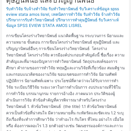
ดุษฎีนิพนธ์ และปริญญานิพนธ์
โครง
รับทำวิจัย รับจ้างทำวิจัย รับทำวิทยานิพนธ์ รับวิเคราะห์ข้อมูล spss
ร่าง
eview stata amos lisrel
,
เทคนิคการทำวิจัย รับทำวิจัย จ้างทำวิจัย
วิทยานิพนธ์
ปรึกษาการรับทำวิทยานิพนธ์ ปรึกษาการทำดุษฎีนิพนธ์ รับวิเคราะห์
ดุษฎีนิพนธ์
ข้อมูล SPSS EVIEW STATA AMOS LISREL
และ
ปริญญา
การเขียนโครงร่างวิทยานิพนธ์ แนวคิดพื้นฐาน กระบวนการ นิยามและ
นิพนธ์
ความหมาย ขั้นตอน การเขียนโครงร่างวิทยานิพนธ์ ดุษฎีนิพนธ์ และ
ปริญญานิพนธ์อื่นๆ การเขียนโครงร่างวิทยานิพนธ์ โครงร่าง
วิทยานิพนธ์ โครงร่างวิจัย ควรมีองค์ประกอบสำคัญดังนี้ ชื่อเรื่อง ความ
สำคัญและที่มาของปัญหาการทำวิทยานิพนธ์ วัตถุประสงค์ของการ
ศึกษา คำถามของการทำวิจัย ทฤษฎีและงานวิจัยที่เกี่ยวข้อง สมมติฐาน
และกรอบแนวคิดของงานวิจัย ขอบเขตของการทำวิจัย นิยามศัพท์
ปฏิบัติการ นิยามศัพท์เฉพาะ ประโยชน์ที่คาดว่าจะได้รับจากการทำ
วิจัย ระเบียบวิธีวิจัย ระยะเวลาในการดำเนินการ งบประมาณที่ใช้ใน
การทำวิจัย บรรณานุกรม รายการอ้างอิง ภาคผนวก ประวัติของผู้
ดำเนินการวิจัย หัวข้อสำคัญที่ควรพิจารณาสำหรับโครงร่าง
วิทยานิพนธ์ 1. หัวข้อวิทยานิพนธ์ (the title) 1.1 หัวข้อวิทยานิพนธ์
ควรเป็นหัวข้อที่น่าสนใจ มีความหมายสั้น กะทัดรัดและชัดเจน 1.2 ระบุ
ถึงเรื่องที่จะทำการศึกษาวิจัย ว่าทำอะไร กับใคร ที่ไหน อย่างไร เมื่อใด
หรือ ต้องการผลอะไร 1.3 ยกตัวอย่างเช่น วัฒนธรรมองค์การและภาวะ