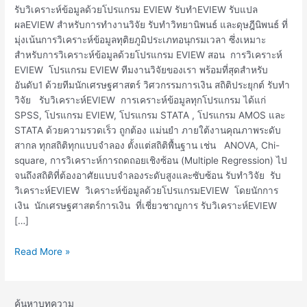
วิจัย
รับวิเคราะห์ข้อมูลด้วยโปรแกรม EVIEW รับทำEVIEW รับแปล
ที่
ผลEVIEW สำหรับการทำงานวิจัย รับทำวิทยานิพนธ์ และดุษฎีนิพนธ์ ที่
ต้อง
มุ่งเน้นการวิเคราะห์ข้อมูลทุติยภูมิประเภทอนุกรมเวลา ซึ่งเหมาะ
ใช้
สำหรับการวิเคราะห์ข้อมูลด้วยโปรแกรม EVIEW สอน การวิเคราะห์
EVIEW
EVIEW โปรแกรม EVIEW ทีมงานวิจัยของเรา พร้อมที่สุดสำหรับ
ดุษฎีนิพนธ์
อันดับ1 ด้วยทีมนักเศรษฐศาสตร์ วิศวกรรมการเงิน สถิติประยุกต์ รับทำ
ที่
วิจัย รับวิเคราะห์EVIEW การเคราะห์ข้อมูลทุกโปรแกรม ได้แก่
ต้อง
SPSS, โปรแกรม EVIEW, โปรแกรม STATA , โปรแกรม AMOS และ
ใช้
STATA ด้วยความรวดเร็ว ถูกต้อง แม่นยำ ภายใต้งานคุณภาพระดับ
EVIEW
สากล ทุกสถิติทุกแบบจำลอง ตั้งแต่สถิติพื้นฐาน เช่น ANOVA, Chi-
square, การวิเคราะห์การถดถอยเชิงซ้อน (Multiple Regression) ไป
จนถึงสถิติที่ต้องอาศัยแบบจำลองระดับสูงและซับซ้อน รับทำวิจัย รับ
วิเคราะห์EVIEW วิเคราะห์ข้อมูลด้วยโปรแกรมEVIEW โดยนักการ
เงิน นักเศรษฐศาสตร์การเงิน ที่เชี่ยวชาญการ รับวิเคราะห์EVIEW
[…]
Read More »
ค้นหาบทความ