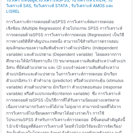
การ
วิเคราะห์ SAS, รับวิเคราะห์ STATA , รับวิเคราะห์ AMOS และ
ถดถอย
LISREL
ด้วยSPSS
การวิเคราะห์การถดถอยด้วยSPSS การวิเคราะห์สมการถดถอย
เชิงซ้อน (Multiple Regression) ด้วยโปรแกรม SPSS การวิเคราะห์
การถดถอยด้วยSPSS การวิเคราะห์การถดถอย (Regression) เป็นวิธี
การทางสถิติที่สำคัญประเภทหนึ่ง สามารถใช้สำหรับการตรวจสอบ
คุณลักษณะของความสัมพันธ์ระหว่างตัวแปรอิสระ (Independent
variable) และตัวแปรตาม (Dependent variable) โดยผลจากการ
ศึกษาจะให้นักวิจัยทราบถึง (1) ขนาดของความสัมพันธ์ระหว่างตัวแปร
อิสระ ที่มีต่อตัวแปรตาม และ (2) แบบจําลองความสัมพันธ์ระหว่าง
ตัวแปรอิสระและตัวแปรตาม ในการวิเคราะห์การถดถอย มักเรียก
ตัวแปรอิสระว่า ตัวทํานาย (predictor) หรือตัวแปรกระตุ้น (stimulus
variable) ส่วนตัวแปรตาม มักเรียกว่า ตัวแปรตอบสนอง (response
variable) หรือตัวแปรเกณฑ์(criterion variable) ซึ่ง การวิเคราะห์
การถดถอยด้วยSPSS เป็นวิธีการที่ได้รับความนิยมอย่างแพร่หลาย
เนื่องจากสามารถวิเคราะห์ได้ง่าย ไม่ยุ่งยาก สามารถนำผลที่ได้จาก
การวิเคราะห์ไปเขียนผลการศึกษาได้อย่างรวดเร็ว การใช้
โปรแกรมSPSS สำหรับการวิเคราะห์การถดถอย มีขั้นตอนสำคัญดังนี้
1.นำเข้าข้อมูลที่ต้องการวิเคราะห์ โดยทั่วไปนักวิจัยจะมีการจัดเรียง/
จัดเก็บข้อมูลในโปรแกรม Excel ดังตัวอย่าง จากข้อมูลตัวอย่าง จะมี