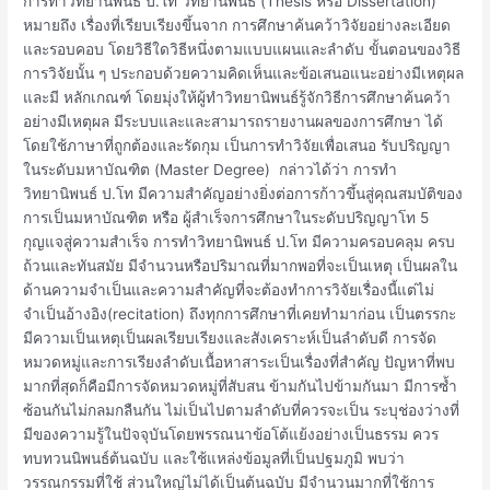
การทำวิทยานิพนธ์ ป.โท วิทยานิพนธ์ (Thesis หรือ Dissertation)
หมายถึง เรื่องที่เรียบเรียงขึ้นจาก การศึกษาค้นคว้าวิจัยอย่างละเอียด
และรอบคอบ โดยวิธีใดวิธีหนึ่งตามแบบแผนและลําดับ ขั้นตอนของวิธี
การวิจัยนั้น ๆ ประกอบด้วยความคิดเห็นและข้อเสนอแนะอย่างมีเหตุผล
และมี หลักเกณฑ์ โดยมุ่งให้ผู้ทําวิทยานิพนธ์รู้จักวิธีการศึกษาค้นคว้า
อย่างมีเหตุผล มีระบบและและสามารถรายงานผลของการศึกษา ได้
โดยใช้ภาษาที่ถูกต้องและรัดกุม เป็นการทําวิจัยเพื่อเสนอ รับปริญญา
ในระดับมหาบัณฑิต (Master Degree) กล่าวได้ว่า การทำ
วิทยานิพนธ์ ป.โท มีความสำคัญอย่างยิ่งต่อการก้าวขึ้นสู่คุณสมบัติของ
การเป็นมหาบัณฑิต หรือ ผู้สำเร็จการศึกษาในระดับปริญญาโท 5
กุญแจสู่ความสำเร็จ การทำวิทยานิพนธ์ ป.โท มีความครอบคลุม ครบ
ถ้วนและทันสมัย มีจำนวนหรือปริมาณที่มากพอที่จะเป็นเหตุ เป็นผลใน
ด้านความจำเป็นและความสำคัญที่จะต้องทำการวิจัยเรื่องนี้แต่ไม่
จำเป็นอ้างอิง(recitation) ถึงทุกการศึกษาที่เคยทำมาก่อน เป็นตรรกะ
มีความเป็นเหตุเป็นผลเรียบเรียงและสังเคราะห์เป็นลำดับดี การจัด
หมวดหมู่และการเรียงลำดับเนื้อหาสาระเป็นเรื่องที่สำคัญ ปัญหาที่พบ
มากที่สุดก็คือมีการจัดหมวดหมู่ที่สับสน ข้ามกันไปข้ามกันมา มีการซ้ำ
ซ้อนกันไม่กลมกลืนกัน ไม่เป็นไปตามลำดับที่ควรจะเป็น ระบุช่องว่างที่
มีของความรู้ในปัจจุบันโดยพรรณนาข้อโต้แย้งอย่างเป็นธรรม ควร
ทบทวนนิพนธ์ต้นฉบับ และใช้แหล่งข้อมูลที่เป็นปฐมภูมิ พบว่า
วรรณกรรมที่ใช้ ส่วนใหญ่ไม่ได้เป็นต้นฉบับ มีจำนวนมากที่ใช้การ