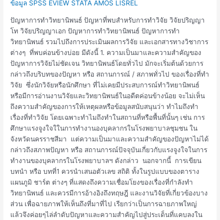
ข้อมูล SPSS EVIEW STATA AMOS LISREL
ปัญหาการทำวิทยานิพนธ์ ปัญหาที่พบสำหรับการทำวิจัย วิจัยปริญญา
โท วิจัยปริญญาเอก ปัญหาการทำวิทยานิพนธ์ ปัญหาการทำ
วิทยานิพนธ์ รวมไปถึงการประเมินผลการวิจัย และเอกสารทางวิชาการ
ต่างๆ ที่พบค่อนข้างบ่อย มีดังนี้ 1. ความเป็นมาและความสำคัญของ
ปัญหาการวิจัยไม่ชัดเจน วิทยานิพนธ์โดยทั่วไป มักจะเริ่มต้นด้วยการ
กล่าวถึงบริบทของปัญหา หรือ สถานการณ์ / สภาพทั่วไป ของเรื่องที่ทำ
วิจัย ซึ่งนักวิจัยหรือนักศึกษา ที่ไม่เคยมีประสบการณ์ทำวิทยานิพนธ์
หรือมีการอ่านงานวิจัยและวิทยานิพนธ์ในอดีตค่อนข้างน้อย จะไม่เห็น
ถึงความสำคัญของการให้เหตุผลหรือข้อมูลสนับสนุนว่า ทำไมถึงทำ
เรื่องที่ทำวิจัย โดยเฉพาะทำไมถึงทำในสถานที่หรือพื้นที่นั้นๆ เช่น การ
ศึกษาแรงจูงใจใในการทำงานองบุคลากรในโรงพยาบาลชุมชน ใน
จังหวัดนครราชสีมา แต่ความเป็นมาและความสำคัญของปัญหาไม่ได้
กล่าวถึงสภาพปัญหา หรือ สถานการณ์ปัจจุบันเกี่ยวกับแรงจูงใจในการ
ทำงานของบุคลากรในโรงพยาบาลฯ ดังกล่าว นอกจากนี้ การเขียน
บทนำ หรือ บทที่1 ควรนำเสนอตัวเลข สถิติ ทั้งในรูปแบบของตาราง
แผนภูมิ ชาร์ต ต่างๆ ที่แสดงถึงความเชื่อมโยงของเรื่องที่กำลังทำ
วิทยานิพนธ์ และควรมีการอ้างอิงถึงทฤษฎี และงานวิจัยที่เกี่ยวข้องบาง
ส่วน เพื่อฉายภาพให้เห็นถึงที่มาที่ไป เรียกว่าเป็นการฉายภาพใหญ่
แล้วจึงค่อยๆไล่ลำดับปัญหาและความสำคัญไปสู่ประเด็นที่แคบลงใน