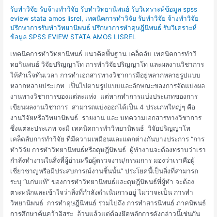
การ
รับทำวิจัย รับจ้างทำวิจัย รับทำวิทยานิพนธ์ รับวิเคราะห์ข้อมูล spss
ทำ
eview stata amos lisrel
,
เทคนิคการทำวิจัย รับทำวิจัย จ้างทำวิจัย
วิทยานิพนธ์
ปรึกษาการรับทำวิทยานิพนธ์ ปรึกษาการทำดุษฎีนิพนธ์ รับวิเคราะห์
ข้อมูล SPSS EVIEW STATA AMOS LISREL
เทคนิคการทำวิทยานิพนธ์ แนวคิดพื้นฐาน เคล็ดลับ เทคนิคการทำวิ
ทยาินพนธ์ วิจัยปริญญาโท การทำวิจัยปริญญาโท และผลงานวิชาการ
ให้สำเร็จทันเวลา การทำเอกสารทางวิชาการมีอยู่หลากหลายรูปแบบ
หลากหลายประเภท เป็นไปตามรูปแบบและลักษณะของการจัดแบ่งผล
งานทางวิชาการของแต่ละแห่ง แต่หากทำการแบ่งประเภทของการ
เขียนผลงานวิชาการ สามารถแบ่งออกได้เป็น 4 ประเภทใหญ่ๆ คือ
งานวิจัยหรือวิทยานิพนธ์ รายงาน และ บทความเอกสารทางวิชาการ
ซึ่งแต่ละประเภท จะมี เทคนิคการทำวิทยานิพนธ์ วิจัยปริญญาโท
เคล็ดลับการทำวิจัย ที่มีความเหมือนและแตกต่างกันบางประการ “การ
ทำวิจัย การทำวิทยานิพนธ์หรือดุษฎีนิพนธ์ ผู้ทำงานจะต้องทราบว่าเรา
กำลังทำงานในสิ่งที่ผู้อ่านหรือผู้ตรวจงาน/กรรมการ มองว่าเราคือผู้
เชี่ยวชาญหรือมีประสบการณ์งานชิ้นนั้น” ประโยคนี้เป็นสิ่งที่สามารถ
ระบุ “แก่นแท้” ของการทำวิทยานิพนธ์และดุษฎีนิพนธ์ที่ผู้ทำ จะต้อง
ตระหนักและเข้าใจว่าสิ่งที่กำลังดำเนินการอยู่ ไม่ว่าจะเป็น การทำ
วิทยานิพนธ์ การทำดุษฎีนิพนธ์ รวมไปถึง การทำสารนิพนธ์ ภาคนิพนธ์
การศึกษาค้นคว้าอิสระ ล้วนแล้วแต่ต้องยึดหลักการดังกล่าวนี้เช่นกัน