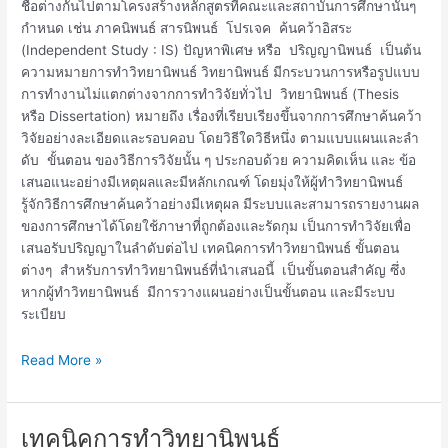
ชื่อต่างกันไปตามโครงสร้างหลักสูตรที่คณะและสถาบันการศึกษานั้นๆ
กำหนด เช่น ภาคนิพนธ์ สารนิพนธ์ โปรเจค ค้นคว้าอิสระ
(Independent Study : IS) ปัญหาพิเศษ หรือ ปริญญานิพนธ์ เป็นต้น
ความหมายการทำวิทยานิพนธ์ วิทยานิพนธ์ มีกระบวนการหรือรูปแบบ
การทำงานไม่แตกต่างจากการทำวิจัยทั่วไป วิทยานิพนธ์ (Thesis
หรือ Dissertation) หมายถึง เรื่องที่เรียบเรียงขึ้นจากการศึกษาค้นคว้า
วิจัยอย่างละเอียดและรอบคอบ โดยวิธีใดวิธีหนึ่ง ตามแบบแผนและลํา
ดับ ขั้นตอน ของวิธีการวิจัยนั้น ๆ ประกอบด้วย ความคิดเห็น และ ข้อ
เสนอแนะอย่างมีเหตุผลและมีหลักเกณฑ์ โดยมุ่งให้ผู้ทําวิทยานิพนธ์
รู้จักวิธีการศึกษาค้นคว้าอย่างมีเหตุผล มีระบบและสามารถรายงานผล
ของการศึกษาได้โดยใช้ภาษาที่ถูกต้องและรัดกุม เป็นการทําวิจัยเพื่อ
เสนอรับปริญญาในลำดับต่อไป เทคนิคการทำวิทยานิพนธ์ ขั้นตอน
ต่างๆ สำหรับการทำวิทยานิพนธ์ที่นำเสนอนี้ เป็นขั้นตอนสำคัญ ซึ่ง
หากผู้ทำวิทยานิพนธ์ มีการวางแผนอย่างเป็นขั้นตอน และมีระบบ
ระเบียบ
Read More »
เทคนิคการทำวิทยานิพนธ์
เทคนิค