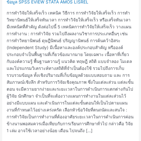
เสร็จ
ข้อมูล SPSS EVIEW STATA AMOS LISREL
เร็ว
การทำวิจัยให้เสร็จเร็ว เทคนิค วิธีการ การทำวิจัยให้เสร็จเร็ว การทำ
วิทยานิพนธ์ให้เสร็จทันเวลา การทำวิจัยให้เสร็จเร็ว หรือเสร็จทันเวลา
มีเทคนิคที่สำคัญ ดังต่อไปนี้ 5 เทคนิคการทำวิจัยให้เสร็จเร็ว วางแผน
การทำงาน : การทำวิจัย รวมไปถึงผลงานวิชาการประเภทอื่นๆ เช่น
การทำวิทยานิพนธ์ ดุษฎีนิพนธ์ ปริญญานิพนธ์ การค้นคว้าอิสระ
(Independent Study) มีเนื้อหาและองค์ประกอบสำคัญ หรือองค์
ประกอบจำเป็นพื้นฐานที่เกี่ยวข้องมากมาย โดยเฉพาะ เนื้อหาที่เกี่ยว
กับองค์ความรู้ พื้นฐานความรู้ แนวคิด ทฤษฎี สถิติ แบบจำลอง โมเดล
และโปรแกรมวิเคราะห์ทางสถิติที่จำเป็นต้องใช้ รวมไปถึงการเก็บ
รวบรวมข้อมูล ทั้งเชิงปริมาณที่เก็บข้อมูลด้วยแบบสอบถาม และ การ
สัมภาษณ์เชิงลึก สำหรับการวิจัยเชิงคุณภาพ ซึ่งในแต่ละส่วน แต่ละขั้น
ตอน จะมีความยากง่ายและระยะเวลาในการดำเนินการแตกต่างกันไป
ผู้วิจัย นักศึกษา จำเป็นที่จะต้องวางแผนการทำงานในแต่ละส่วนไว้
อย่างมีแบบแผน และดำเนินการในแต่ละขั้นตอนให้เป็นไปตามแผน
งานที่กำหนดไว้อย่างเคร่งครัด เลือกหัวข้อวิจัยที่ตนถนัดและสนใจ :
การทำวิจัยเป็นการทำงานที่ต้องอาศัยระยะเวลาในการดำเนินการค่อน
ข้างนานพอสมควรเมื่อเทียบกับการเรียนการศึกษาทั่วไป กล่าวคือ วิจัย
1 เล่ม อาจใช้เวลาอย่างน้อย เดือน ไปจนถึง […]