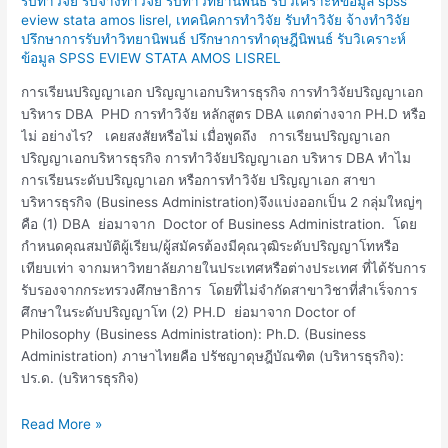
รับทำวิจัย รับจ้างทำวิจัย รับทำวิทยานิพนธ์ รับวิเคราะห์ข้อมูล spss
VS
eview stata amos lisrel
,
เทคนิคการทำวิจัย รับทำวิจัย จ้างทำวิจัย
ปรึกษาการรับทำวิทยานิพนธ์ ปรึกษาการทำดุษฎีนิพนธ์ รับวิเคราะห์
PH.D
ข้อมูล SPSS EVIEW STATA AMOS LISREL
มี
การ
การเรียนปริญญาเอก ปริญญาเอกบริหารธุรกิจ การทำวิจัยปริญญาเอก
ทำ
บริหาร DBA PHD การทำวิจัย หลักสูตร DBA แตกต่างจาก PH.D หรือ
ดุษฎีนิพนธ์
ไม่ อย่างไร? เคยสงสัยหรือไม่ เมื่อพูดถึง การเรียนปริญญาเอก
เหมือน
ปริญญาเอกบริหารธุรกิจ การทำวิจัยปริญญาเอก บริหาร DBA ทำไม
หรือ
การเรียนระดับปริญญาเอก หรือการทำวิจัย ปริญญาเอก สาขา
ต่าง
บริหารธุรกิจ (Business Administration)จึงแบ่งออกเป็น 2 กลุ่มใหญ่ๆ
กัน?
คือ (1) DBA ย่อมาจาก Doctor of Business Administration. โดย
กำหนดคุณสมบัติผู้เรียน/ผู้สมัครต้องมีคุณวุฒิระดับปริญญาโทหรือ
เทียบเท่า จากมหาวิทยาลัยภายในประเทศหรือต่างประเทศ ที่ได้รับการ
รับรองจากกระทรวงศึกษาธิการ โดยที่ไม่จำกัดสาขาวิชาที่สำเร็จการ
ศึกษาในระดับปริญญาโท (2) PH.D ย่อมาจาก Doctor of
Philosophy (Business Administration): Ph.D. (Business
Administration) ภาษาไทยคือ ปรัชญาดุษฎีบัณฑิต (บริหารธุรกิจ):
ปร.ด. (บริหารธุรกิจ)
Read More »