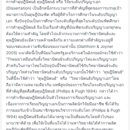
การทำดุษฎีนิพนธ์ ดุษฎีนิพนธ์ หรือ วิจัยระดับปริญญาเอก
(Dissertation) เป็นอีกหนึ่งกระบวนการที่สำคัญที่สุดของการบรรลุเป้า
หมายการเป็นดุษฎีบัณฑิต หรือผู้ที่สำเร็จการศึกษาในระดับปริญญา
เอก ซึ่งปัจจุบันเป็นการศึกษาในระดับที่สูงที่สุดในระดับบัณฑิตศึกษา
การทำดุษฎีนิพนธ์ จึงเป็นเรื่องสำคัญที่บัณฑิตระดับปริญญาเอกทุกคน
ต้องให้ความสำคัญ โดยทั่วไปแล้วกระบวนการทำวิทยานิพนธ์และ
ดุษฎีนิพนธ์จะมีความคล้ายคลึงกัน ความแตกต่างที่สำคัญจะอยู่ที่
ขอบเขตและความซับซ้อนของงานเท่านั้น (Glatthorn & Joyner
2005) แนวคิดนี้เป็นที่นิยมในสหรัฐอเมริกาแต่ในอังกฤษมักจะใช้คำว่า
“Thesis”เหมือนกันทั้งวิทยานิพนธ์ระดับปริญญาโทและปริญญาเอก
สำหรับในภาษาไทยในปัจจุบันนี้วิทยานิพนธ์ใช้กับวิทยานิพนธ์ระดับ
ปริญญาโทส่วนวิทยานิพนธ์ระดับปริญญาเอกนั้นใช้คำว่า “ดุษฎีนิพนธ์”
ในที่นี้จะใช้คำว่า “ดุษฎีนิพนธ์” หรือ ”วิทยานิพนธ์ปริญญาเอก”โดย
ถือว่ามีความหมายเดียวกัน บทพิสูจน์ของการเรียนในระดับปริญญาเอก
ที่สำคัญที่สุดคือคือดุษฎีนิพนธ์ (Phillips & Pugh 1994) กล่าวได้ว่า
การทำเขียนดุษฎีนิพนธ์เป็นหัวใจของการเรียนปริญญาเอก และ
เนื่องจากการเรียนปริญญาเอกเป็นการผลิตนักวิจัยมืออาชีพ ซึ่งได้รับ
การยอมรับเข้าเป็นสมาชิกชุมชนวิชาการระดับโลก (Phillips & Pugh
1994) ดุษฎีนิพนธ์จึงต้องได้มาตรฐานเป็นที่ยอมรับโดยทั่วไปของ
นานาชาติด้วย เพื่อให้เป็นที่แน่ใจได้ว่ามหาวิทยาลัยได้ทำการผลิต
ดุษฎีบัณฑิตที่มีคุณภาพได้มาตรฐาน และเป็นที่ยอมรับของชุมชน