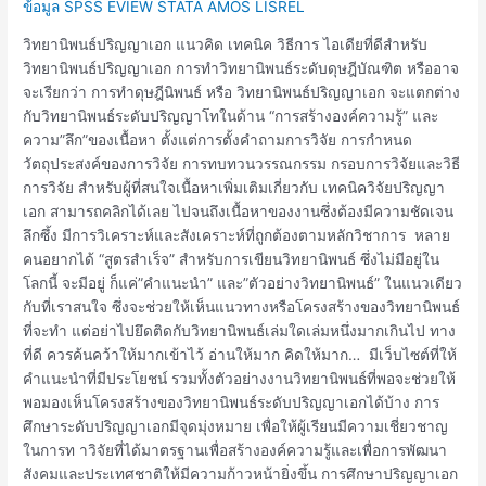
ข้อมูล SPSS EVIEW STATA AMOS LISREL
วิทยานิพนธ์ปริญญาเอก แนวคิด เทคนิค วิธีการ ไอเดียที่ดีสำหรับ
วิทยานิพนธ์ปริญญาเอก การทำวิทยานิพนธ์ระดับดุษฎีบัณฑิต หรืออาจ
จะเรียกว่า การทำดุษฎีนิพนธ์ หรือ วิทยานิพนธ์ปริญญาเอก จะแตกต่าง
กับวิทยานิพนธ์ระดับปริญญาโทในด้าน “การสร้างองค์ความรู้” และ
ความ”ลึก”ของเนื้อหา ตั้งแต่การตั้งคำถามการวิจัย การกำหนด
วัตถุประสงค์ของการวิจัย การทบทวนวรรณกรรม กรอบการวิจัยและวิธี
การวิจัย สำหรับผู้ที่สนใจเนื้อหาเพิ่มเติมเกี่ยวกับ เทคนิควิจัยปริญญา
เอก สามารถคลิกได้เลย ไปจนถึงเนื้อหาของงานซึ่งต้องมีความชัดเจน
ลึกซึ้ง มีการวิเคราะห์และสังเคราะห์ที่ถูกต้องตามหลักวิชาการ หลาย
คนอยากได้ “สูตรสำเร็จ” สำหรับการเขียนวิทยานิพนธ์ ซึ่งไม่มีอยู่ใน
โลกนี้ จะมีอยู่ ก็แค่”คำแนะนำ” และ”ตัวอย่างวิทยานิพนธ์” ในแนวเดียว
กับที่เราสนใจ ซึ่งจะช่วยให้เห็นแนวทางหรือโครงสร้างของวิทยานิพนธ์
ที่จะทำ แต่อย่าไปยึดติดกับวิทยานิพนธ์เล่มใดเล่มหนึ่งมากเกินไป ทาง
ที่ดี ควรค้นคว้าให้มากเข้าไว้ อ่านให้มาก คิดให้มาก… มีเว็บไซต์ที่ให้
คำแนะนำที่มีประโยชน์ รวมทั้งตัวอย่างงานวิทยานิพนธ์ที่พอจะช่วยให้
พอมองเห็นโครงสร้างของวิทยานิพนธ์ระดับปริญญาเอกได้บ้าง การ
ศึกษาระดับปริญญาเอกมีจุดมุ่งหมาย เพื่อให้ผู้เรียนมีความเชี่ยวชาญ
ในการท าวิจัยที่ได้มาตรฐานเพื่อสร้างองค์ความรู้และเพื่อการพัฒนา
สังคมและประเทศชาติให้มีความก้าวหน้ายิ่งขึ้น การศึกษาปริญญาเอก