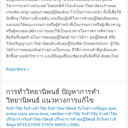
วิชาการระหว่างประเทศ โดยปกติทั่วไปแล้วมหาวิทยาลัยจะกำหนด
เกณฑ์มาตรฐานคุณภาพดุษฎีนิพนธ์เอาไว้เป็นการล่วงหน้า ทั้งนี้เพื่อให้
นักศึกษาได้ทราบตั้งแต่ต้น และถือปฏิบัติในการทำดุษฎีนิพนธ์ของตน
และมอบให้คณะกรรมการหรือผู้ทำหน้าที่เป็นกรรมการหรือผู้เชี่ยวชาญ
หรือผู้ทรงคุณวุฒิจากภายนอกใช้เป็นแนวทางในการตรวจพิจารณา
ตัดสินขั้นสุดท้ายในการสอบดุษฎีนิพนธ์ กล่าวได้ว่า ดุษฎีนิพนธ์ หรือ
วิจัยปริญญาเอก วิทยานิพนธ์ระดับดุษฎีบัณฑิต (Dissertation) ผู้วิจัย
ได้ทำการทดลองค้นคว้าอย่างเป็นระบบ มีวิธีการกระทำที่ถูกต้องและ
ลึกซึ้งตามหลักวิชาการ และมีข้อมูลซึ่งบ่งชัดเจนถึงสิ่งที่ได้ ค้นพบใหม่
Read More »
การทำวิทยานิพนธ์ ปัญหาการทำ
การ
ทำ
วิทยานิพนธ์ แนวทางการแก้ไข
วิทยานิพนธ์
รับทำวิจัย รับจ้างทำวิจัย รับทำวิทยานิพนธ์ รับวิเคราะห์ข้อมูล spss
ปัญหา
eview stata amos lisrel
,
เทคนิคการทำวิจัย รับทำวิจัย จ้างทำวิจัย
การ
ปรึกษาการรับทำวิทยานิพนธ์ ปรึกษาการทำดุษฎีนิพนธ์ รับวิเคราะห์
ทำ
ข้อมูล SPSS EVIEW STATA AMOS LISREL
วิทยานิพนธ์