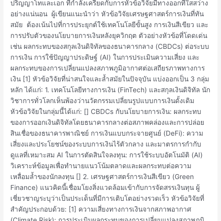
เงิน
ปริญญาโทและเอก ที่กำลังเครียดกับการหัวข้อวิจัยมีทางออกที่ใสสว่าง
ที่
อย่างแน่นอน ผู้เขียนแนะนำว่า หัวข้อวิจัยเศรษฐศาสตร์การเงินที่ทัน
ทัน
สมัย ต้องเน้นไปที่การประยุกต์ใช้เทคโนโลยีขั้นสูง การเงินสีเขียว และ
สมัย
การปรับตัวของนโยบายการเงินหลังยุควิกฤต ตัวอย่างหัวข้อที่โดดเด่น
เช่น ผลกระทบของสกุลเงินดิจิทัลของธนาคารกลาง (CBDCs) ต่อระบบ
การเงิน การใช้ปัญญาประดิษฐ์ (AI) ในการประเมินความเสี่ยง และ
ผลกระทบของการเปลี่ยนแปลงสภาพภูมิอากาศต่อเสถียรภาพทางการ
เงิน [1] หัวข้อวิจัยที่น่าสนใจและล้ำสมัยในปัจจุบัน แบ่งออกเป็น 3 กลุ่ม
หลัก ได้แก่: 1. เทคโนโลยีทางการเงิน (FinTech) และสกุลเงินดิจิทัล นัก
วิชาการทั่วโลกเห็นพ้องว่านวัตกรรมเปลี่ยนรูปแบบการเงินดั้งเดิม
หัวข้อวิจัยในกลุ่มนี้ได้แก่: [] CBDCs กับนโยบายการเงิน: ผลกระทบ
ของการออกเงินดิจิทัลโดยธนาคารกลางต่อสภาพคล่องและการปล่อย
สินเชื่อของธนาคารพาณิชย์ การเงินแบบกระจายศูนย์ (DeFi): ความ
เสี่ยงและประโยชน์ของระบบการเงินไร้ตัวกลาง และมาตรการกำกับ
ดูแลที่เหมาะสม AI ในการตัดสินใจลงทุน: การใช้ระบบอัตโนมัติ (AI)
วิเคราะห์ข้อมูลเพื่อทำนายแนวโน้มตลาดและผลกระทบต่อความ
เหลื่อมล้ำของนักลงทุน [] 2. เศรษฐศาสตร์การเงินสีเขียว (Green
Finance) แนวคิดนี้เชื่อมโยงสิ่งแวดล้อมเข้ากับการจัดสรรเงินทุน ผู้
เชี่ยวชาญระบุว่าเป็นประเด็นที่มีการเติบโตอย่างรวดเร็ว หัวข้อวิจัยที่
สำคัญประกอบด้วย: [1] ความเสี่ยงทางการเงินจากสภาพอากาศ
(Climate Risk): การประเมินผลกระทบของการเปลี่ยนแปลงสภาพภูมิ