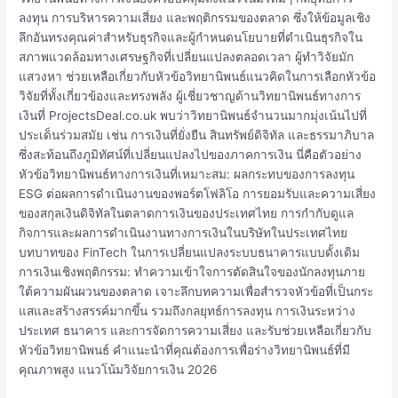
ลงทุน การบริหารความเสี่ยง และพฤติกรรมของตลาด ซึ่งให้ข้อมูลเชิง
ลึกอันทรงคุณค่าสำหรับธุรกิจและผู้กำหนดนโยบายที่ดำเนินธุรกิจใน
สภาพแวดล้อมทางเศรษฐกิจที่เปลี่ยนแปลงตลอดเวลา ผู้ทำวิจัยมัก
แสวงหา ช่วยเหลือเกี่ยวกับหัวข้อวิทยานิพนธ์แนวคิดในการเลือกหัวข้อ
วิจัยที่ทั้งเกี่ยวข้องและทรงพลัง ผู้เชี่ยวชาญด้านวิทยานิพนธ์ทางการ
เงินที่ ProjectsDeal.co.uk พบว่าวิทยานิพนธ์จำนวนมากมุ่งเน้นไปที่
ประเด็นร่วมสมัย เช่น การเงินที่ยั่งยืน สินทรัพย์ดิจิทัล และธรรมาภิบาล
ซึ่งสะท้อนถึงภูมิทัศน์ที่เปลี่ยนแปลงไปของภาคการเงิน นี่คือตัวอย่าง
หัวข้อวิทยานิพนธ์ทางการเงินที่เหมาะสม: ผลกระทบของการลงทุน
ESG ต่อผลการดำเนินงานของพอร์ตโฟลิโอ การยอมรับและความเสี่ยง
ของสกุลเงินดิจิทัลในตลาดการเงินของประเทศไทย การกำกับดูแล
กิจการและผลการดำเนินงานทางการเงินในบริษัทในประเทศไทย
บทบาทของ FinTech ในการเปลี่ยนแปลงระบบธนาคารแบบดั้งเดิม
การเงินเชิงพฤติกรรม: ทำความเข้าใจการตัดสินใจของนักลงทุนภาย
ใต้ความผันผวนของตลาด เจาะลึกบทความเพื่อสำรวจหัวข้อที่เป็นกระ
แสและสร้างสรรค์มากขึ้น รวมถึงกลยุทธ์การลงทุน การเงินระหว่าง
ประเทศ ธนาคาร และการจัดการความเสี่ยง และรับช่วยเหลือเกี่ยวกับ
หัวข้อวิทยานิพนธ์ คำแนะนำที่คุณต้องการเพื่อร่างวิทยานิพนธ์ที่มี
คุณภาพสูง แนวโน้มวิจัยการเงิน 2026