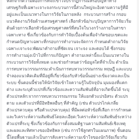
หลักจากความต้องการที่จะเข้าใจปรากฏการณ์หรือปัญหาทาง
เศรษฐกิจที่เฉพาะเจาะจงกระบวนการนี้ส่วนใหญ่จะอิงตามความรู้ที่มี
อยู่และเป็นแนวทางในการวิจัยในภายหลัง กระบวนการสร้าง กรอบ
แนวคิดงานวิจัยด้านเศรษฐศาสตร์ เลือกหัวข้อ/ระบุปัญหาการวิจัย:เริ่ม
ต้นด้วยการเลือกหัวข้อเศรษฐศาสตร์ที่สนใจในวงกว้างภายในสาขา
เฉพาะทาง ซึ่งเกี่ยวข้องกับการทำวิจัยเบื้องต้นเพื่อจำกัดขอบเขตและ
กำหนดปัญหาเฉพาะที่กรอบการทำงานจะจัดการ กำหนดคำถามวิจัย
เฉพาะเจาะจง:พัฒนาคำถามที่ชัดเจน เจาะจง และตอบได้ ซึ่งกรอบ
การทำงานมุ่งเป้าไปที่การแก้ปัญหา คำถามเหล่านี้จะเป็นแนวทางใน
กระบวนการวิจัยทั้งหมด และช่วยกำหนดว่าข้อมูลใดที่จำเป็น ดำเนิน
การทบทวนวรรณกรรม:ดำเนินการทบทวนวรรณกรรม ทฤษฎี และแบบ
จำลองแนวคิดเดิมที่มีอยู่ที่เกี่ยวข้องกับหัวข้อนั้นอย่างเข้มงวดและเป็น
ระบบ ขั้นตอนนี้ช่วยให้นักวิจัยเข้าใจความรู้ในปัจจุบัน มุมมองที่แตก
ต่าง และระบุตัวแปรที่เกี่ยวข้องและความสัมพันธ์ที่อาจเกิดขึ้นได้ ระบุ
ตัวแปรหลัก:จากการทบทวนวรรณกรรม ให้แยกตัวแปรอิสระ ตัวแปร
ตาม และตัวแปรที่มีอิทธิพลอื่นๆ ที่สำคัญ (เช่น ตัวแปรไกล่เกลี่ย
ตัวแปรควบคุม หรือตัวแปรควบคุม) ที่มีผลต่อหัวข้อที่เลือก การกำหนด
และวิเคราะห์ความสัมพันธ์โดยละเอียด:วิเคราะห์ความสัมพันธ์ระหว่าง
ตัวแปรที่ระบุ ซึ่งเกี่ยวข้องกับการตั้งสมมติฐานความสัมพันธ์เชิงเหตุ
และผลและทิศทางของอิทธิพล (เช่น การใช้ลูกศรในแผนภาพ) ขั้นตอน
นี้โดยพื้นฐานแล้วเป็นการสังเคราะห์ความเข้าใจของนักวิจัยเกี่ยวกับ