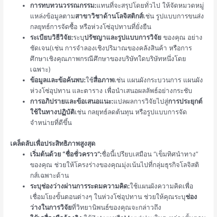
การทบทวนวรรณกรรม:
แทนที่จะสรุปโดยทั่วไป ให้จัดหมวดหมู่
แหล่งข้อมูลตาม
สาขาวิชาด้านโลจิสติกส์
เช่น รูปแบบการขนส่ง
กลยุทธ์การจัดซื้อ หรือห่วงโซ่อุปทานที่ยั่งยืน
ระเบียบวิธีวิจัย:
ระบุ
ปรัชญาและรูปแบบการวิจัย
ของคุณ อย่าง
ชัดเจน(เช่น การจำลองเชิงปริมาณของคลังสินค้า หรือการ
ศึกษาเชิงคุณภาพกรณีศึกษาของบริษัทใดบริษัทหนึ่งโดย
เฉพาะ)
ข้อมูลและข้อค้นพบ:
ใช้
สื่อภาพ
เช่น แผนผังกระบวนการ แผนผัง
ห่วงโซ่อุปทาน และตาราง เพื่อนำเสนอผลลัพธ์อย่างกระชับ
การอภิปรายและข้อเสนอแนะ:
แปลผลการวิจัยไปสู่
การประยุกต์
ใช้ในทางปฏิบัติ
เช่น กลยุทธ์ลดต้นทุน หรือรูปแบบการจัด
จำหน่ายที่ดีขึ้น
เคล็ดลับเพื่อประสิทธิภาพสูงสุด
เริ่มต้นด้วย “ชื่อชั่วคราว”:
ชื่อนี้เปรียบเสมือน “เข็มทิศนำทาง”
ของคุณ ช่วยให้โครงร่างของคุณมุ่งเน้นไปที่กลุ่มธุรกิจโลจิสติ
กส์เฉพาะด้าน
ระบุช่องว่างผ่านการระดมความคิด:
ใช้แผนผังความคิดเพื่อ
เชื่อมโยงขั้นตอนต่างๆ ในห่วงโซ่อุปทาน ช่วยให้คุณระบุ
ช่อง
ว่างในการวิจัย
ที่วิทยานิพนธ์ของคุณจะกล่าวถึง