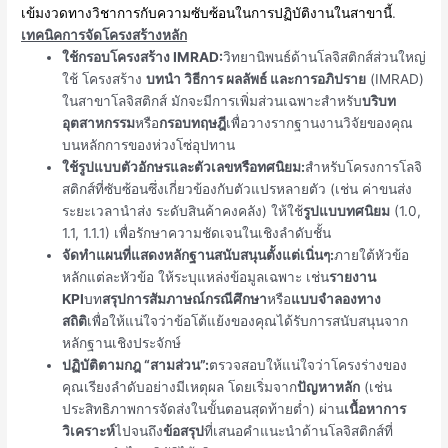
เข้มงวดทางวิชาการกับความซับซ้อนในการปฏิบัติงานในสาขานี้
.
เทคนิคการจัดโครงสร้างหลัก
ใช้กรอบโครงสร้าง IMRAD:
วิทยานิพนธ์ด้านโลจิสติกส์ส่วนใหญ่
ใช้ โครงสร้าง
บทนำ วิธีการ ผลลัพธ์ และการอภิปราย
(IMRAD)
ในสาขาโลจิสติกส์ มักจะมีการเพิ่มส่วนเฉพาะสำหรับ
บริบท
อุตสาหกรรม
หรือ
กรอบทฤษฎี
เพื่อวางรากฐานงานวิจัยของคุณ
บนหลักการของห่วงโซ่อุปทาน
ใช้รูปแบบตัวอักษรและตัวเลขหรือทศนิยม:
สำหรับโครงการโลจิ
สติกส์ที่ซับซ้อนซึ่งเกี่ยวข้องกับตัวแปรหลายตัว (เช่น ค่าขนส่ง
ระยะเวลานำส่ง ระดับสินค้าคงคลัง) ให้ใช้
รูปแบบทศนิยม
(1.0,
1.1, 1.1.1) เพื่อรักษาความชัดเจนในเชิงลำดับชั้น
จัดทำแผนที่แสดงหลักฐานสนับสนุนตั้งแต่เนิ่นๆ:
ภายใต้หัวข้อ
หลักแต่ละหัวข้อ ให้ระบุแหล่งข้อมูลเฉพาะ เช่น
รายงาน
KPI
บท
สรุปการสัมภาษณ์กรณีศึกษา
หรือ
แบบจำลองทาง
สถิติ
เพื่อให้แน่ใจว่าข้อโต้แย้งของคุณได้รับการสนับสนุนจาก
หลักฐานเชิงประจักษ์
ปฏิบัติตามกฎ “สามส่วน”:
ตรวจสอบให้แน่ใจว่าโครงร่างของ
คุณเรียงลำดับอย่างมีเหตุผล โดยเริ่มจาก
ปัญหาหลัก
(เช่น
ประสิทธิภาพการจัดส่งในขั้นตอนสุดท้ายต่ำ) ผ่าน
เนื้อหาการ
วิเคราะห์
ไปจนถึง
ข้อสรุป
ที่เสนอคำแนะนำด้านโลจิสติกส์ที่