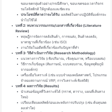
ขอบเขตกลุ่มตัวอย่าง/กรณีศึกษา, ขอบเขตของเวลากิจกร
รมโลจิสติกส์ ให้ถูกต้องและชัดเจน
ประโยชน์ที่คาดว่าจะได้รับ:
ผลลัพธ์ในทางปฏิบัติที่องค์กรจะ
นำไปใช้ได้
บทที่ 2: ทบทวนวรรณกรรม/เอกสารที่เกี่ยวข้อง (Literature
Review)
ทฤษฎีการจัดการคลังสินค้า, การขนส่ง, สินค้าคงคลัง,
มาตรฐานที่เกี่ยวข้อง (เช่น ISO)
งานวิจัยในอดีตที่เกี่ยวข้องกับปัญหาที่ทำ
บทที่ 3: วิธีดำเนินการวิจัย (Research Methodology)
แนวทางการวิจัย (เชิงปริมาณ, เชิงคุณภาพ, หรือแบบผสม)
วิธีการเก็บข้อมูล (สัมภาษณ์, แบบสอบถาม, ข้อมูลทุติยภูมิ
จากองค์กร)
เครื่องมือวิเคราะห์ (เช่น แบบจำลองคณิตศาสตร์, โปรแกรม
จำลองสถานการณ์ VRP, การวิเคราะห์เชิงสถิติ)
บทที่ 4: ผลการวิจัย (Results)
นำเสนอข้อมูลที่วิเคราะห์ได้ (กราฟ, ตาราง, แผนที่เส้นทาง
ใหม่)
เปรียบเทียบผลลัพธ์ก่อนและหลังการปรับปรุง (เช่น ต้นทุนลด
ลงเท่าใด)