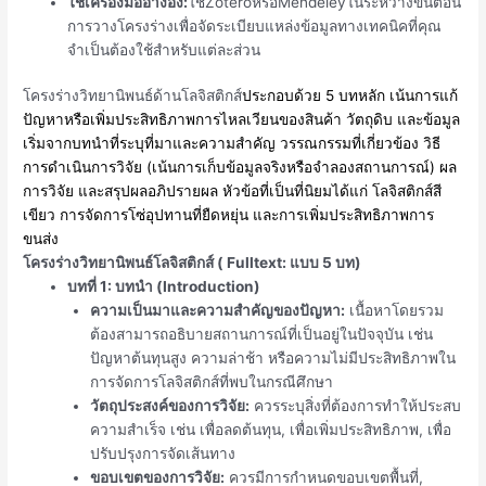
ใช้เครื่องมืออ้างอิง:
ใช้
Zotero
หรือ
Mendeley
ในระหว่างขั้นตอน
การวางโครงร่างเพื่อจัดระเบียบแหล่งข้อมูลทางเทคนิคที่คุณ
จำเป็นต้องใช้สำหรับแต่ละส่วน
โครงร่างวิทยานิพนธ์ด้านโลจิสติกส์
ประกอบด้วย 5 บทหลัก เน้นการแก้
ปัญหาหรือเพิ่มประสิทธิภาพการไหลเวียนของสินค้า วัตถุดิบ และข้อมูล
เริ่มจากบทนำที่ระบุที่มาและความสำคัญ วรรณกรรมที่เกี่ยวข้อง วิธี
การดำเนินการวิจัย (เน้นการเก็บข้อมูลจริงหรือจำลองสถานการณ์) ผล
การวิจัย และสรุปผลอภิปรายผล หัวข้อที่เป็นที่นิยมได้แก่ โลจิสติกส์สี
เขียว การจัดการโซ่อุปทานที่ยืดหยุ่น และการเพิ่มประสิทธิภาพการ
ขนส่ง
โครงร่างวิทยานิพนธ์โลจิสติกส์ ( Fulltext: แบบ 5 บท)
บทที่ 1: บทนำ (Introduction)
ความเป็นมาและความสำคัญของปัญหา:
เนื้อหาโดยรวม
ต้องสามารถอธิบายสถานการณ์ที่เป็นอยู่ในปัจจุบัน เช่น
ปัญหาต้นทุนสูง ความล่าช้า หรือความไม่มีประสิทธิภาพใน
การจัดการโลจิสติกส์ที่พบในกรณีศึกษา
วัตถุประสงค์ของการวิจัย:
ควรระบุสิ่งที่ต้องการทำให้ประสบ
ความสำเร็จ เช่น เพื่อลดต้นทุน, เพื่อเพิ่มประสิทธิภาพ, เพื่อ
ปรับปรุงการจัดเส้นทาง
ขอบเขตของการวิจัย:
ควรมีการกำหนดขอบเขตพื้นที่,