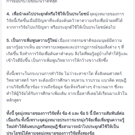
การยอมรับในขณะนี้ว่าดีที่สุด
4. เพื่อนำผลไปประยุกต์หรือใช้ให้เป็นประโยชน์
จุดมุ่งหมายของการ
วิจัยนี้เกิดขึ้นเมื่อมีปัญหาที่จะต้องค้นคว้าหาความจริงเพื่อนำผลที่ได้
จากการวิจัยไปแก้ปัญหา หรือประยุกต์ใช้ให้เป็นประโยชน์ต่อไป
5. เป็นการเพิ่มพูนความรู้ใหม่
เนื่องจากธรรมชาติของมนุษย์มีความ
อยากรู้อยากเห็น อยากทราบเหตุผลและปรากฏการณ์ของสิ่งต่าง ๆ ที่
เกิดขึ้น จึงทำการวิจัยเพื่อค้นหาคำตอบ สิ่งใดที่พอรู้อยู่บ้างก็ทำให้รู้และ
เข้าใจดียิ่งขึ้น เป็นการเพิ่มพูนวิทยาการให้กว้างขวางลึกซึ้ง
ทั้งนี้เพราะในกระบวนการทำวิจัย ไม่ว่าจะสาขาใด ทั้งสังคมศาสตร์
วิทยาศาสตร์ ฯลฯ จะต้องมีการศึกษา ทบทวน รวบรวม แนวคิด ทฤษฎี
งานวิจัยที่เกี่ยวข้อง รวมถึงข้อมูล ข้อเท็จจริงต่างๆ จำนวนมาก ซึ่งจะ
ทำให้ผู้วิจัยได้รับการศึกษาเพิ่มเติม จากเนื้อหาที่เคยได้เรียนมาแล้วใน
หลักสูตร
ทั้งนี้ จุดมุ่งหมายของการวิจัยทั้ง ข้อ 4 และ ข้อ 5 นี้ มีความสัมพันธ์ต่อ
เนื่องกัน ทั้งนี้เพราะจุดมุ่งหมายประการแรกมุ่งวิจัยเพื่อเพิ่มพูนความรู้
ใหม่ทำให้ค้นพบกฎหรือทฤษฎี ซึ่งสามารถนำไปประยุกต์ใช้ให้เป็น
ประโยชน์ได้ตามจุดมุ่งหมายของการวิจัยทั้งสองข้อ