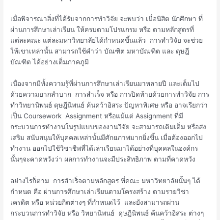
เมื่อพิจารณาสิ่งที่ได้รับจากการทำวิจัย จะพบว่า เมื่อนิสิต นักศึกษา ที่
ผ่านการสึกษาเล่าเรียน ให้ครบตามโปรแกรม หรือ ตามหลักสูตรที่
แต่ละคณะ แต่ละมหาวิทยาลัยได้กำหนดขึ้นแล้ว การทำวิจัย จะช่วย
ให้เขาเหล่านั้น สามารถใช้คำว่า บัณฑิต มหาบัณฑิต และ ดุษฎี
บัณฑิต ได้อย่างเต็มภาคภูมิ
เนื่องจากมีทั้งความรู้ที่ผ่านการสึกษาเล่าเรียนมาหลายปี และเต็มไป
ด้วยความยากลำบาก การสำเร็จ หรือ การปิดท้ายด้วยการทำวิจัย การ
ทำวิทยานิพนธ์ ดุษฎีนิพนธ์ ค้นคว้าอิสระ ปัญหาพิเศษ หรือ อาจเรียกว่า
เป็น Coursework Assignment หรือแม้แต่ Assignment ที่มี
กระบวนการทำงานในรูปแบบของงานวิจัย จะสามารถเติมเต็ม หรือส่ง
เสริม สนับสนุนให้บุคคลเหล่านั้นมีศักยภาพมากยิ่งขึ้น เมื่อต้องออกไป
ทำงาน ออกไปใช้วิชาชีพที่ได้เล่าเรียนมาได้อย่างที่บุคคลในองค์กร
นั้นๆจะคาดหวังว่า ผลการทำงานจะมีประสิทธิภาพ ตามที่คาดหวัง
อย่างไรก็ตาม การสำเร็จตามหลักสูตร ที่คณะ มหาวิทยาลัยนั้นๆ ได้
กำหนด คือ ผ่านการศึกษาเล่าเรียนตามโครงสร้าง ตามรายวิชา
เครดิต หรือ หน่วยกิตต่างๆ ที่กำหนดไว้ และยังสามารถผ่าน
กระบวนการทำวิจัย หรือ วิทยานิพนธ์ ดุษฎีนิพนธ์ ค้นคว้าอิสระ ต่างๆ