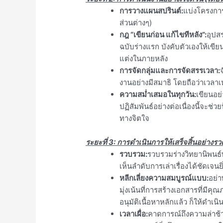
การวางแผนสปรินต์:
แบ่งโครงการ
ส่วนต่างๆ)
กฎ “เขียนก่อน แก้ไขทีหลัง”:
อุปส
ฉบับร่างแรก บังคับตัวเองให้เขี
แต่งในภายหลัง
การจัดกลุ่มและการจัดสรรเวลา:
งานอย่างมีสมาธิ โดยถือว่าเวลาเห
ความสม่ำเสมอในทุกวัน:
เขียนอย่
ปฏิสัมพันธ์อย่างต่อเนื่องนี้จะช่ว
ทางจิตใจ
ระยะที่ 3: การดำเนินการให้เสร็จสิ้นอย่างรวด
รวบรวม:
รวบรวมร่างวิทยานิพนธ์ท
เห็นลำดับการเล่าเรื่องได้ชัดเจนยิ่
หลีกเลี่ยงความสมบูรณ์แบบ:
อย่า
มุ่งเน้นที่การสร้างเอกสารที่มีค
อนุมัติเนื้อหาหลักแล้ว ก็ให้ดำเน
เวลาเผื่อ:
คาดการณ์ถึงความล่าช้