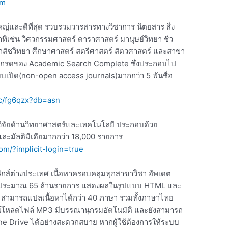
om
ญ่และดีที่สุด รวบรวมวารสารทางวิชาการ นิตยสาร สิ่ง
าทิเช่น วิศวกรรมศาสตร์ ดาราศาสตร์ มานุษย์วิทยา ชีว
สัชวิทยา ศึกษาศาสตร์ สตรีศาสตร์ สัตวศาสตร์ และสาขา
นอัพเกรดของ Academic Search Complete ซึ่งประกอบไป
แบบเปิด(non-open access journals)มากกว่า 5 พันชื่อ
/c/fg6qzx?db=asn
จัยด้านวิทยาศาสตร์และเทคโนโลยี ประกอบด้วย
ละมัลติมีเดียมากกว่า 18,000 รายการ
om/?implicit-login=true
อนิกส์ต่างประเทศ เนื้อหาครอบคลุมทุกสาขาวิชา อัพเดต
งหมดประมาณ 65 ล้านรายการ แสดงผลในรูปแบบ HTML และ
สามารถแปลเนื้อหาได้กว่า 40 ภาษา รวมทั้งภาษาไทย
น์โหลดไฟล์ MP3 มีบรรณานุกรมอัตโนมัติ และยังสามารถ
 One Drive ได้อย่างสะดวกสบาย หากผู้ใช้ต้องการให้ระบบ