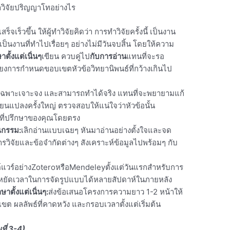
ทำวิจัยปริญญาโทอย่างไร
เร็วขึ้น ให้ผู้ทำวิจัยคิดว่า การทำวิจัยครั้งนี้ เป็นงาน
ป็นงานที่ทำไปเรื่อยๆ อย่างไม่มีวันจบสิ้น โดยให้ความ
ั้งแต่เนิ่นๆ
เขียน ควบคู่ไป
กับการอ่าน
แทนที่จะรอ
งการกำหนดขอบเขตหัวข้อวิทยานิพนธ์ที่กว้างเกินไป
ี่เฉพาะเจาะจง และสามารถทำได้จริง แทนที่จะพยายามแก้
่ยนแปลงครั้งใหญ่ ตรวจสอบให้แน่ใจว่าหัวข้อนั้น
ที่ปรึกษาของคุณโดยตรง
กรรม:
เลิกอ่านแบบเฉยๆ หันมาอ่านอย่างตั้งใจและจด
ารวิจัยและข้อจำกัดต่างๆ สังเคราะห์ข้อมูลไปพร้อมๆ กับ
แวร์อย่าง
Zotero
หรือ
Mendeley
ตั้งแต่วันแรกสำหรับการ
ระหยัดเวลาในการจัดรูปแบบได้หลายสัปดาห์ในภายหลัง
ตั้งแต่เนิ่นๆ:
ส่งข้อเสนอโครงการความยาว 1-2 หน้าให้
ขต ผลลัพธ์ที่คาดหวัง และกรอบเวลาตั้งแต่เริ่มต้น
ที่ 3-4)