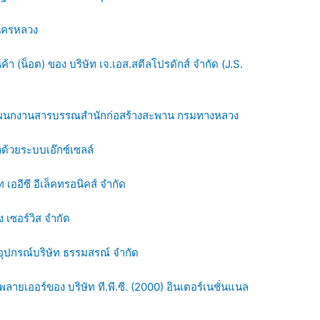
านครหลวง
(น็อต) ของ บริษัท เจ.เอส.สตีลโปรดักส์ จำกัด (J.S.
แผนกงานสารบรรณสำนักก่อสร้างสะพาน กรมทางหลวง
ด้วยระบบเอ๊กซ์เซลล์
ออีซี อีเล็คทรอนิคส์ จำกัด
ง เซอร์วิส จำกัด
อุปกรณ์บริษัท ธรรมสรณ์ จำกัด
ยเออร์ของ บริษัท ที.พี.ซี. (2000) อินเตอร์เนชั่นแนล