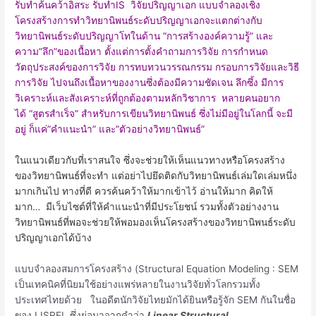
รับทำค้นคว้าอิสระ รับทำIS วิจัยปริญญาเอก แบบจำลองเชิง
โครงสร้างการทำวิทยานิพนธ์ระดับปริญญาเอกจะแตกต่างกับ
วิทยานิพนธ์ระดับปริญญาโทในด้าน “การสร้างองค์ความรู้” และ
ความ”ลึก”ของเนื้อหา ตั้งแต่การตั้งคำถามการวิจัย การกำหนด
วัตถุประสงค์ของการวิจัย การทบทวนวรรณกรรม กรอบการวิจัยและวิธี
การวิจัย ไปจนถึงเนื้อหาของงานซึ่งต้องมีความชัดเจน ลึกซึ้ง มีการ
วิเคราะห์และสังเคราะห์ที่ถูกต้องตามหลักวิชาการ
หลายคนอยาก
ได้
“สูตรสำเร็จ” สำหรับการเขียนวิทยานิพนธ์ ซึ่งไม่มีอยู่ในโลกนี้ จะมี
อยู่ ก็แค่”คำแนะนำ” และ”ตัวอย่างวิทยานิพนธ์”
ในแนวเดียวกับที่เราสนใจ ซึ่งจะช่วยให้เห็นแนวทางหรือโครงสร้าง
ของวิทยานิพนธ์ที่จะทำ แต่อย่าไปยึดติดกับวิทยานิพนธ์เล่มใดเล่มหนึ่ง
มากเกินไป ทางที่ดี ควรค้นคว้าให้มากเข้าไว้ อ่านให้มาก คิดให้
มาก… มีเว็บไซต์ที่ให้คำแนะนำที่มีประโยชน์ รวมทั้งตัวอย่างงาน
วิทยานิพนธ์ที่พอจะช่วยให้พอมองเห็นโครงสร้างของวิทยานิพนธ์ระดับ
ปริญญาเอกได้บ้าง
แบบจำลองสมการโครงสร้าง (Structural Equation Modeling : SEM
เป็นเทคนิคที่นิยมใช้อย่างแพร่หลายในงานวิจัยทั่วโลกรวมทั้ง
ประเทศไทยด้วย ในอดีตนักวิจัยไทยมักได้ยินหรือรู้จัก SEM กันในชื่อ
ของ LISREL ซึ่งย่อมาจากคำว่า
Linear Structural