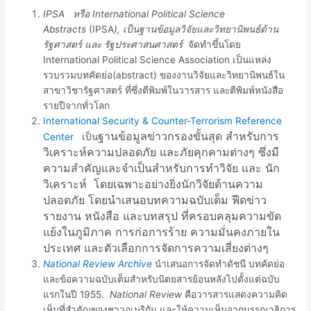
IPSA หรือ International Political Science
Abstracts
(IPSA
), เป็นฐานข้อมูลวิจัยและวิทยานิพนธ์ด้าน
รัฐศาสตร์ และ รัฐประศาสนศาสตร์
จัดทำขึ้นโดย
International Political Science Association เป็นแหล่ง
รวบรวมบทคัดย่อ(abstract) ของงานวิจัยและวิทยานิพนธ์ใน
สาขาวิชารัฐศาสตร์ ที่ซึ่งตีพิมพ์ในวารสาร และตีพิมพ์หนังสือ
รายปีจากทั่วโลก
International Security & Counter-Terrorism Reference
ฐานข้อมูลข่าวกรองขั้นสุด สำหรับการ
Center
เป็น
วิเคราะห์ความปลอดภัย และภัยคุกคามต่างๆ ซึ่งมี
ความสำคัญและจำเป็นสำหรับการทำวิจัย และ นัก
วิเคราะห์ โดยเฉพาะอย่างยิ่งนักวิจัยด้านความ
ปลอดภัย โดยนำเสนอบทความฉบับเต็ม ฟีดข่าว
รายงาน หนังสือ และบทสรุป ที่ครอบคลุมความขัด
แย้งในภูมิภาค การก่อการร้าย ความมั่นคงภายใน
ประเทศ และตัวเลือกการจัดการความเสี่ยงต่างๆ
National Review Archive
นำเสนอการจัดทำดัชนี บทคัดย่อ
และข้อความฉบับเต็มสำหรับนิตยสารย้อนหลังไปตั้งแต่ฉบับ
แรกในปี 1955.
National Review
คือวารสารแสดงความคิด
เห็นที่สำคัญของชาวอเมริกัน และให้ความเห็นจากบรรณาธิการ