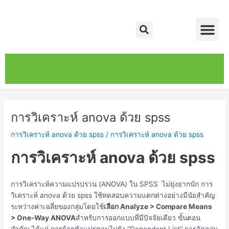
Skip
Post
Me
to
navigation
Search
content
หน้าหลัก
เกี่ยวกับ
ติดต่อเรา
บริการของเรา
การวิเคราะห์ anova ด้วย spss
การวิเคราะห์ anova ด้วย spss
/
การวิเคราะห์ anova ด้วย spss
การวิเคราะห์ anova ด้วย spss
การวิเคราะห์ความแปรปรวน (ANOVA) ใน SPSS ไม่ยุ่งยากนัก การ
วิเคราะห์ anova ด้วย spss ใช้ทดสอบความแตกต่างอย่างมีนัยสำคัญ
ระหว่างค่าเฉลี่ยของกลุ่มโดยใช้
เลือก Analyze > Compare Means
> One-Way ANOVA
สำหรับการออกแบบที่มีปัจจัยเดียว ขั้นตอน
สำคัญ ได้แก่ การย้ายตัวแปรตามไปยัง “Dependent List” การจัดกลุ่ม