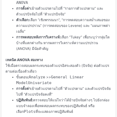
ANOVA
การตั้งค่า:
ย้ายตัวแปรตามไปที่ “รายการตัวแปรตาม” และ
ตัวแปรปัจจัยไปที่ “ตัวแปรปัจจัย”
ตัวเลือก:
เลือก “เชิงพรรณนา”, “การทดสอบความสม่ำเสมอของ
ความแปรปรวน” (การทดสอบของ Levene) และ “แผนภาพค่า
เฉลี่ย”
การทดสอบหลังการวิเคราะห์:
เลือก “Tukey” เพื่อระบุว่ากลุ่มใด
บ้างที่แตกต่างกัน หากผลการวิเคราะห์ความแปรปรวน
(ANOVA) มีนัยสำคัญ
เทคนิค ANOVA สองทาง
ใช้เมื่อตรวจสอบผลกระทบของตัวแปรอิสระสองตัว (ปัจจัย) ต่อตัวแปร
ตามต่อเนื่องตัวเดียว
Analyze
General Linear
ขั้นตอน
:
>>
Model
Univariate
การตั้งค่า:
ย้ายตัวแปรตามไปที่ “ตัวแปรตาม” และตัวแปรปัจจัย
ไปที่ “ตัวแปรปัจจัยคงที่”
ปฏิสัมพันธ์:
ตรวจสอบให้แน่ใจว่าได้ย้ายปัจจัยต่างๆ ไปยังกล่อง
แบบจำลองเพื่อทดสอบผลกระทบของปฏิสัมพันธ์ หรือ
Plots
เลือก
ที่จะแสดงภาพปฏิสัมพันธ์