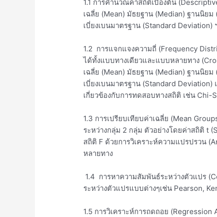
1.1 การคำนวณค่าสถิติเบื้องต้น
(Descriptiv
เฉลี่ย
(Mean)
มัธยฐาน
(Median)
ฐานนิยม
เบี่ยงเบนมาตรฐาน
(Standard Deviation)
1.2
การแจกแจงความถี่
(Frequency Distr
ได้ทั้งแบบทางเดียวและแบบหลายทาง
(Cro
เฉลี่ย
(Mean)
มัธยฐาน
(Median)
ฐานนิยม
เบี่ยงเบนมาตรฐาน
(Standard Deviation)
เ
เกี่ยวข้องกับการทดสอบทางสถิติ เช่น
Chi-S
1.3
การเปรียบเทียบค่าเฉลี่ย
(Mean Group
ระหว่างกลุ่ม
2
กลุ่ม ตัวอย่างโดยค่าสถิติ
t (
สถิติ
F
ด้วยการวิเคราะห์ความแปรปรวน
(A
หลายทาง
1.4
การหาความสัมพันธ์ระหว่างตัวแปร
(C
ระหว่างตัวแปรแบบต่างๆเช่น
Pearson, Ke
1.5
การวิเคราะห์การถดถอย
(Regression 