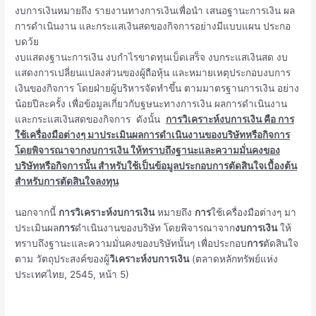
งบการเงินหมายถึง รายงานทางการเงินเพื่อนำ เสนอฐานะการเงิน ผล
การดำเนินงาน และกระแสเงินสดของกิจการอย่างมีแบบแผน ประกอ
บดว้ย
งบแสดงฐานะการเงิน งบกำไรขาดทุนเบ็ดเสร็จ งบกระแสเงินสด งบ
แสดงการเปลี่ยนแปลงส่วนของผู้ถือหุ้น และหมายเหตุประกอบงบการ
เงินของกิจการ โดยฝ่ายผู้บริหารจัดทำขึ้น ตามมาตรฐานการเงิน อย่าง
น้อยปีละครั้ง เพื่อข้อมูลเกี่ยวกับฐษนะทางการเงิน ผลการดำเนินงาน
และกระแสเงินสดของกิจการ ดังนั้น
การวิเคราะห์งบการเงิน คือ การ
ใช้เครื่องมือต่างๆ มาประเมินผลการดำเนินงานของบริษัทหรือกิจการ
โดยพิจารณาจากงบการเงิน ให้ทราบถึงฐานะและความมั่นคงของ
บริษัทหรือกิจการนั้น สำหรับใช้เป็นข้อมูลประกอบการตัดสินใจเบื้องต้น
สำหรับการตัดสินใจลงทุน
นอกจากนี้
การวิเคราะห์งบการเงิน
หมายถึง
การ
ใช้เครื่องมือต่างๆ มา
ประเมินผล
การ
ดําเนินงานของบริษัท โดยพิจารณาจาก
งบการเงิน
ให้
ทราบถึงฐานะและความมั่นคงของบริษัทนั้นๆ เพื่อประกอบ
การ
ตัดสินใจ
ตาม วัตถุประสงค์ของผู้
วิเคราะห์งบการเงิน
(ตลาดหลักทรัพย์แห่ง
ประเทศไทย, 2545, หน้า 5)