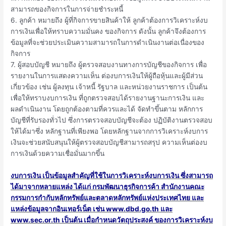
สามารถของกิจการในการจ่ายชําระหนี้
6. ลูกค้า หมายถึง ผู้ที่กิจการขายสินค้าให้ ลูกค้าต้องการวิเคราะห์งบ
การเงินเพื่อให้ทราบความมั่นคง ของกิจการ ดังนั้น ลูกค้าจึงต้องการ
ข้อมูลที่จะช่วยประเมินความสามารถในการดําเนินงานต่อเนื่องของ
กิจการ
7. ผู้สอบบัญชี หมายถึง ผู้ตรวจสอบงานทางการบัญชีของกิจการ เพื่อ
รายงานในการแสดงความเห็น ต่องบการเงินให้ผู้ถือหุ้นและผู้มีส่วน
เกี่ยวข้อง เช่น ผู้ลงทุน เจ้าหนี้ รัฐบาล และหน่วยงานราชการ เป็นต้น
เพื่อให้ทราบงบการเงิน ที่ถูกตรวจสอบได้รายงานฐานะการเงิน และ
ผลดําเนินงาน โดยถูกต้องตามที่ควรและได้ จัดทําขึ้นตาม หลักการ
บัญชีที่รับรองทั่วไป ซึ่งการตรวจสอบบัญชีจะต้อง ปฏิบัติงานตรวจสอบ
ให้ได้มาซึ่ง หลักฐานที่เพียงพอ โดยหลักฐานจากการวิเคราะห์งบการ
เงินจะช่วยสนับสนุนให้ผู้ตรวจสอบบัญชีสามารถสรุป ความเห็นต่องบ
การเงินด้วยความเชื่อมั่นมากขึ้น
งบการเงิน เป็นข้อมูลสําคัญที่ใช้ในการวิเคราะห์งบการเงิน ซึ่งสามารถ
ได้มาจากหลายแหล่ง ได้แก่ กรมพัฒนาธุรกิจการค้า สํานักงานคณะ
กรรมการกํากับหลักทรัพย์และตลาดหลักทรัพย์แห่งประเทศไทย และ
แหล่งข้อมูลจากอินเทอร์เน็ต เช่น www.dbd.go.th และ
www.sec.or.th เป็นต้น เมื่อกําหนดวัตถุประสงค์ ของการวิเคราะห์งบ