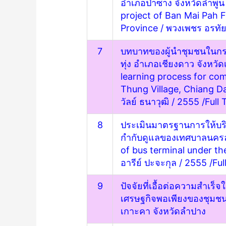
อำเภอป่าซาง จังหวัดลำพูน 
project of Ban Mai Pah F
Province
/ พวงเพชร อรทัย
7
บทบาทของผู้นำชุมชนในกระ
ทุ่ง อำเภอเชียงดาว จังหวั
learning process for c
Thung Village, Chiang D
วัลย์ ธนาวุฒิ / 2555 /
Full 
8
ประเมินมาตรฐานการให้บริ
กำกับดูแลของเทศบาลนครลำ
of bus terminal under t
อารีย์ ปะจะกุล / 2555 /
Ful
9
ปัจจัยที่เอื้อต่อความสำ
เศรษฐกิจพอเพียงของชุมชน
เกาะคา จังหวัดลำปาง