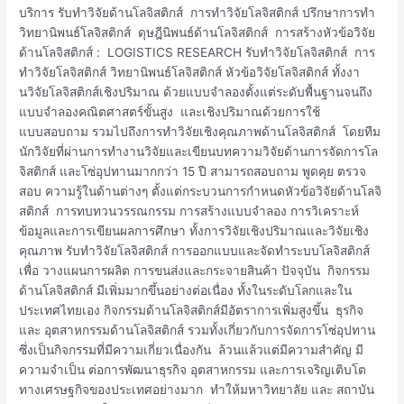
จิ
บริการ รับทำวิจัยด้านโลจิสติกส์ การทำวิจัยโลจิสติกส์ ปรึกษาการทำ
สติ
วิทยานิพนธ์โลจิสติกส์ ดุษฎีนิพนธ์ด้านโลจิสติกส์ การสร้างหัวข้อวิจัย
กส์
ด้านโลจิสติกส์ : LOGISTICS RESEARCH รับทำวิจัยโลจิสติกส์ การ
การ
ทำวิจัยโลจิสติกส์ วิทยานิพนธ์โลจิสติกส์ หัวข้อวิจัยโลจิสติกส์ ทั้งงา
ทำ
นวิจัยโลจิสติกส์เชิงปริมาณ ด้วยแบบจำลองตั้งแต่ระดับพื้นฐานจนถึง
วิจัย
แบบจำลองคณิตศาสตร์ขั้นสูง และเชิงปริมาณด้วยการใช้
โล
แบบสอบถาม รวมไปถึงการทำวิจัยเชิงคุณภาพด้านโลจิสติกส์ โดยทีม
จิ
นักวิจัยที่ผ่านการทำงานวิจัยและเขียนบทความวิจัยด้านการจัดการโล
สติ
จิสติกส์ และโซ่อุปทานมากกว่า 15 ปี สามารถสอบถาม พูดคุย ตรวจ
กส์
สอบ ความรู้ในด้านต่างๆ ตั้งแต่กระบวนการกำหนดหัวข้อวิจัยด้านโลจิ
หัว
สติกส์ การทบทวนวรรณกรรม การสร้างแบบจำลอง การวิเคราะห์
ข้อ
ข้อมูลและการเขียนผลการศึกษา ทั้งการวิจัยเชิงปริมาณและวิจัยเชิง
วิจัย
คุณภาพ รับทำวิจัยโลจิสติกส์ การออกแบบและจัดทำระบบโลจิสติกส์
โล
เพื่อ วางแผนการผลิต การขนส่งและกระจายสินค้า ปัจจุบัน กิจกรรม
จิ
ด้านโลจิสติกส์ มีเพิ่มมากขึ้นอย่างต่อเนื่อง ทั้งในระดับโลกและใน
สติ
ประเทศไทยเอง กิจกรรมด้านโลจิสติกส์มีอัตราการเพิ่มสูงขึ้น ธุรกิจ
กส์
และ อุตสาหกรรมด้านโลจิสติกส์ รวมทั้งเกี่ยวกับการจัดการโซ่อุปทาน
ซึ่งเป็นกิจกรรมที่มีความเกี่ยวเนื่องกัน ล้วนแล้วแต่มีความสำคัญ มี
ความจำเป็น ต่อการพัฒนาธุรกิจ อุตสาหกรรม และการเจริญเติบโต
ทางเศรษฐกิจของประเทศอย่างมาก ทำให้มหาวิทยาลัย และ สถาบัน