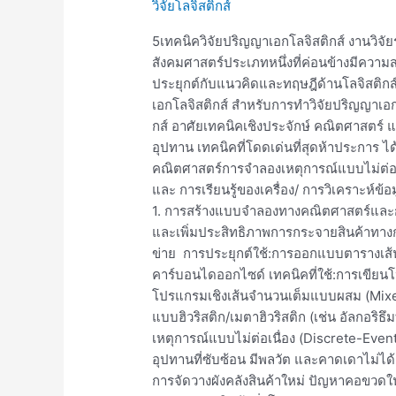
วิจัยโลจิสติกส์
ปริญญา
เอก
5เทคนิควิจัยปริญญาเอกโลจิสติกส์ งานวิจัย
โล
สังคมศาสตร์ประเภทหนึ่งที่ค่อนข้างมีความ
จิ
ประยุกต์กับแนวคิดและทฤษฎีด้านโลจิสติกส
สติ
เอกโลจิสติกส์ สำหรับการทำวิจัยปริญญาเอกโ
กส์
กส์ อาศัยเทคนิคเชิงประจักษ์ คณิตศาสตร์ 
อุปทาน เทคนิคที่โดดเด่นที่สุดห้าประการ 
คณิตศาสตร์การจำลองเหตุการณ์แบบไม่ต่อเน
และ การเรียนรู้ของเครื่อง/ การวิเคราะห์ข
1. การสร้างแบบจำลองทางคณิตศาสตร์และก
และเพิ่มประสิทธิภาพการกระจายสินค้าทาง
ข่าย การประยุกต์ใช้:การออกแบบตารางเส
คาร์บอนไดออกไซด์ เทคนิคที่ใช้:การเขียน
โปรแกรมเชิงเส้นจำนวนเต็มแบบผสม (Mixe
แบบฮิวริสติก/เมตาฮิวริสติก (เช่น อัลกอริ
เหตุการณ์แบบไม่ต่อเนื่อง (Discrete-Eve
อุปทานที่ซับซ้อน มีพลวัต และคาดเดาไม่ไ
การจัดวางผังคลังสินค้าใหม่ ปัญหาคอขวดใ