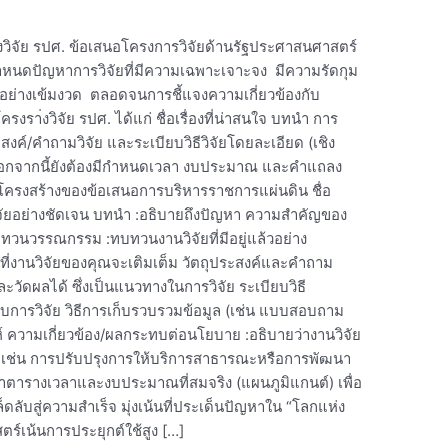
างวิจัย รปศ. ข้อเสนอโครงการวิจัยด้านรัฐประศาสนศาสตร์
งกำหนดปัญหาการวิจัยที่มีความเฉพาะเจาะจง มีความรัดกุม
ยอย่างเข้มงวด ตลอดจนการชี้แจงความเกี่ยวข้องกับ
า่งวิจัย รปศ. ได้แก่ ชื่อเรื่องที่น่าสนใจ บทนำ การ
งค์/คำถามวิจัย และระเบียบวิธีวิจัยโดยละเอียด (เชิง
อกจากนี้ยังต้องมีกำหนดเวลา งบประมาณ และคำแถลง
 โครงสร้างของข้อเสนอการบริหารราชการแผ่นดิน ชื่อ
ิจัยอย่างชัดเจน บทนำ :อธิบายถึงปัญหา ความสำคัญของ
ทวนวรรณกรรม :ทบทวนงานวิจัยที่มีอยู่แล้วอย่าง
รู้ที่งานวิจัยของคุณจะเติมเต็ม วัตถุประสงค์และคำถาม
วัดผลได้ ซึ่งเป็นแนวทางในการวิจัย ระเบียบวิธี
บบการวิจัย วิธีการเก็บรวบรวมข้อมูล (เช่น แบบสอบถาม
์ ความเกี่ยวข้อง/ผลกระทบต่อนโยบาย :อธิบายว่างานวิจัย
ัติ เช่น การปรับปรุงการให้บริการสาธารณะหรือการพัฒนา
รางเวลาและงบประมาณที่สมจริง (แผนภูมิแกนต์) เพื่อ
็ดลับสู่ความสำเร็จ มุ่งเน้นที่ประเด็นปัญหาใน “โลกแห่ง
ร์เน้นการประยุกต์ใช้สูง […]