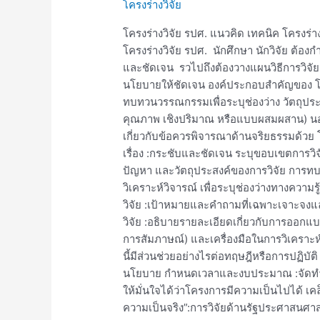
โครงร่างวิจัย
วิจัย
รปศ.
โครงร่างวิจัย รปศ. แนวคิด เทคนิค โครงร่
โครงร่างวิจัย รปศ. นักศึกษา นักวิจัย ต้อ
และชัดเจน รวไปถึงต้องวางแผนวิธีการวิจั
นโยบายให้ชัดเจน องค์ประกอบสำคัญของ โครงร
ทบทวนวรรณกรรมเพื่อระบุช่องว่าง วัตถุประส
คุณภาพ เชิงปริมาณ หรือแบบผสมผสาน) น
เกี่ยวกับข้อควรพิจารณาด้านจริยธรรมด้วย
เรื่อง :กระชับและชัดเจน ระบุขอบเขตการว
ปัญหา และวัตถุประสงค์ของการวิจัย การทบ
วิเคราะห์วิจารณ์ เพื่อระบุช่องว่างทางความ
วิจัย :เป้าหมายและคำถามที่เฉพาะเจาะจงและ
วิจัย :อธิบายรายละเอียดเกี่ยวกับการออกแ
การสัมภาษณ์) และเครื่องมือในการวิเคราะห
นี้มีส่วนช่วยอย่างไรต่อทฤษฎีหรือการปฏิบ
นโยบาย กำหนดเวลาและงบประมาณ :จัดทำตา
ให้มั่นใจได้ว่าโครงการมีความเป็นไปได้ เคล
ความเป็นจริง”:การวิจัยด้านรัฐประศาสนศาสต