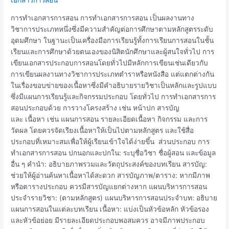
เอกสาร
การ
การทำเอกสารการสอน การทำเอกสารการสอน เป็นผลงานทาง
สอน
วิชาการประเภทหนึ่งซึ่งมีความสำคัญต่อการศึกษาตามหลักสูตรระดับ
อุดมศึกษา ในฐานะเป็นเครื่องมือการเรียนรู้ทั้งการเรียนการสอนในชั้น
เรียนและการศึกษาด้วยตนเองของนิสิตนักศึกษาและผู้สนใจทั่วไป การ
เขียนเอกสารประกอบการสอนโดยทั่วไปมีหลักการเขียนเช่นเดียวกับ
การเขียนผลงานทางวิชาการประเภทตำราหรือหนังสือ แต่แตกต่างกัน
ในเรื่องขอบข่ายของเนื้อหาซึ่งมีคำอธิบายรายวิชาเป็นหลักและรูปแบบ
ซึ่งมีแผนการเรียนรู้และกิจกรรมประกอบ โดยทั่วไป การทำเอกสารการ
สอนประกอบด้วย การวางโครงสร้าง เช่น หน้าปก สารบัญ
และ เนื้อหา เช่น แผนการสอน รายละเอียดเนื้อหา กิจกรรม และการ
วัดผล โดยควรจัดเรียงเนื้อหาให้เป็นไปตามหลักสูตร และใช้สื่อ
ประกอบที่เหมาะสมเพื่อให้ผู้เรียนเข้าใจได้ง่ายขึ้น ส่วนประกอบ การ
ทำเอกสารการสอน ปกนอกและปกใน: ระบุชื่อวิชา ชื่อผู้สอน และข้อมูล
อื่น ๆ คำนำ: อธิบายภาพรวมและวัตถุประสงค์ของบทเรียน สารบัญ:
ช่วยให้ผู้อ่านค้นหาเนื้อหาได้สะดวก สารบัญภาพ/ตาราง: หากมีภาพ
หรือตารางประกอบ ควรมีสารบัญแยกต่างหาก แผนบริหารการสอน
ประจำรายวิชา: (ตามหลักสูตร) แผนบริหารการสอนประจำบท: อธิบาย
แผนการสอนในแต่ละบทเรียน เนื้อหา: แบ่งเป็นหัวข้อหลัก หัวข้อรอง
และหัวข้อย่อย มีรายละเอียดประกอบพอสมควร อาจมีภาพประกอบ