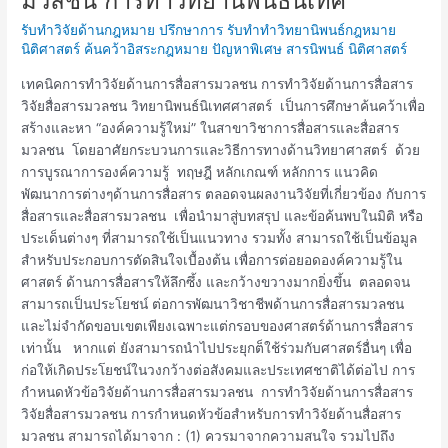
มวลชน การทำวิทยานิพนธ์นิเทศ
วิจัย
รับทำวิจัยด้านกฎหมาย ปรึกษาการ รับทำทำวิทยานิพนธ์กฎหมาย
ด้าน
นิติศาสตร์ ค้นคว้าอิสระกฎหมาย ปัญหาพิเศษ สารนิพนธ์ นิติศาสตร์
การ
สื่อสาร
เทคนิคการทำวิจัยด้านการสื่อสารมวลชน การทำวิจัยด้านการสื่อสาร
วิจัย
วิจัยสื่อสารมวลชน วิทยานิพนธ์นิเทศศาสตร์ เป็นการศึกษาค้นคว้าเพื่อ
สื่อสาร
สร้างและหา “องค์ความรู้ใหม่” ในสาขาวิชาการสื่อสารและสื่อสาร
มวลชน
มวลชน โดยอาศัยกระบวนการและวิธีการทางด้านวิทยาศาสตร์ ด้วย
การ
การบูรณาการองค์ความรู้ ทฤษฎี หลักเกณฑ์ หลักการ แนวคิด
ทำ
พัฒนาการต่างๆด้านการสื่อสาร ตลอดจนผลงานวิจัยที่เกี่ยวข้อง กับการ
วิทยานิพนธ์
สื่อสารและสื่อสารมวลชน เพื่อนำมาสู่บทสรุป และข้อค้นพบในมิติ หรือ
นิเทศ
ประเด็นต่างๆ ที่สามารถใช้เป็นแนวทาง รวมทั้ง สามารถใช้เป็นข้อมูล
สำหรับประกอบการตัดสินใจเบื้องต้น เพื่อการต่อยอดองค์ความรู้ใน
ศาสตร์ ด้านการสื่อสารให้ลึกซึ้ง และกว้างขวางมากยิ่งขึ้น ตลอดจน
สามารถเป็นประโยชน์ ต่อการพัฒนาวิชาชีพด้านการสื่อสารมวลชน
และไม่จำกัดขอบเขตเพียงเฉพาะแต่กรอบของศาสตร์ด้านการสื่อสาร
เท่านั้น หากแต่ ยังสามารถนำไปประยุกต็ใช้ร่วมกับศาสตร์อื่นๆ เพื่อ
ก่อให้เกิดประโยชน์ในวงกว้างต่อสังคมและประเทศชาติได้ต่อไป การ
กำหนดหัวข้อวิจัยด้านการสื่อสารมวลชน การทำวิจัยด้านการสื่อสาร
วิจัยสื่อสารมวลชน การกำหนดหัวข้อสำหรับการทำวิจัยด้านสื่อสาร
มวลชน สามารถได้มาจาก : (1) ควรมาจากความสนใจ รวมไปถึง