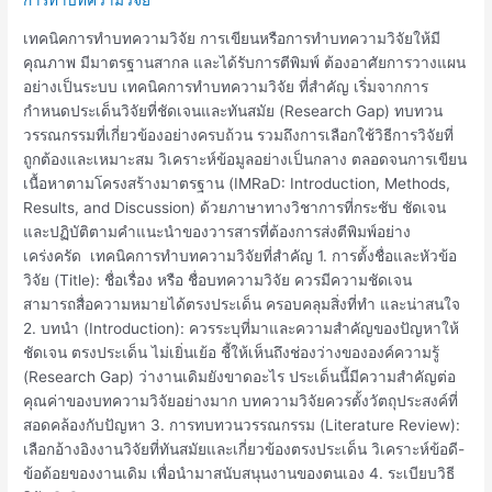
ทำ
บทความ
เทคนิคการทำบทความวิจัย การเขียนหรือการทำบทความวิจัยให้มี
วิจัย
คุณภาพ มีมาตรฐานสากล และได้รับการตีพิมพ์ ต้องอาศัยการวางแผน
อย่างเป็นระบบ เทคนิคการทำบทความวิจัย ที่สำคัญ เริ่มจากการ
กำหนดประเด็นวิจัยที่ชัดเจนและทันสมัย (Research Gap) ทบทวน
วรรณกรรมที่เกี่ยวข้องอย่างครบถ้วน รวมถึงการเลือกใช้วิธีการวิจัยที่
ถูกต้องและเหมาะสม วิเคราะห์ข้อมูลอย่างเป็นกลาง ตลอดจนการเขียน
เนื้อหาตามโครงสร้างมาตรฐาน (IMRaD: Introduction, Methods,
Results, and Discussion) ด้วยภาษาทางวิชาการที่กระชับ ชัดเจน
และปฏิบัติตามคำแนะนำของวารสารที่ต้องการส่งตีพิมพ์อย่าง
เคร่งครัด เทคนิคการทำบทความวิจัยที่สำคัญ 1. การตั้งชื่อและหัวข้อ
วิจัย (Title): ชื่อเรื่อง หรือ ชื่อบทความวิจัย ควรมีความชัดเจน
สามารถสื่อความหมายได้ตรงประเด็น ครอบคลุมสิ่งที่ทำ และน่าสนใจ
2. บทนำ (Introduction): ควรระบุที่มาและความสำคัญของปัญหาให้
ชัดเจน ตรงประเด็น ไม่เยิ่นเย้อ ชี้ให้เห็นถึงช่องว่างขององค์ความรู้
(Research Gap) ว่างานเดิมยังขาดอะไร ประเด็นนี้มีความสำคัญต่อ
คุณค่าของบทความวิจัยอย่างมาก บทความวิจัยควรตั้งวัตถุประสงค์ที่
สอดคล้องกับปัญหา 3. การทบทวนวรรณกรรม (Literature Review):
เลือกอ้างอิงงานวิจัยที่ทันสมัยและเกี่ยวข้องตรงประเด็น วิเคราะห์ข้อดี-
ข้อด้อยของงานเดิม เพื่อนำมาสนับสนุนงานของตนเอง 4. ระเบียบวิธี