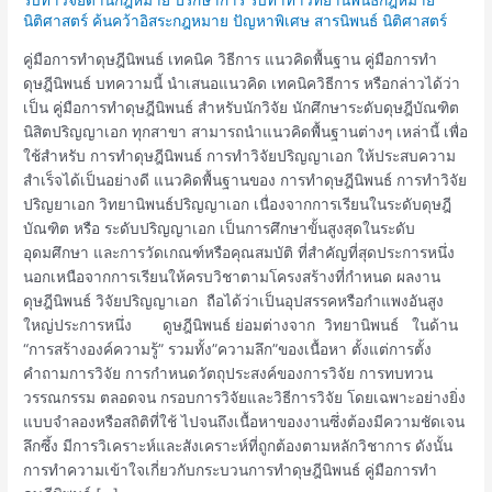
ทำ
นิติศาสตร์ ค้นคว้าอิสระกฎหมาย ปัญหาพิเศษ สารนิพนธ์ นิติศาสตร์
ดุษฎีนิพนธ์
คู่มือการทำดุษฎีนิพนธ์ เทคนิค วิธีการ แนวคิดพื้นฐาน คู่มือการทำ
ดุษฎีนิพนธ์ บทความนี้ นำเสนอแนวคิด เทคนิควิธีการ หรือกล่าวได้ว่า
เป็น คู่มือการทำดุษฎีนิพนธ์ สำหรับนักวิจัย นักศึกษาระดับดุษฎีบัณฑิต
นิสิตปริญญาเอก ทุกสาขา สามารถนำแนวคิดพื้นฐานต่างๆ เหล่านี้ เพื่อ
ใช้สำหรับ การทำดุษฎีนิพนธ์ การทำวิจัยปริญญาเอก ให้ประสบความ
สำเร็จได้เป็นอย่างดี แนวคิดพื้นฐานของ การทำดุษฎีนิพนธ์ การทำวิจัย
ปริญยาเอก วิทยานิพนธ์ปริญญาเอก เนื่องจากการเรียนในระดับดุษฎี
บัณฑิต หรือ ระดับปริญญาเอก เป็นการศึกษาขั้นสูงสุดในระดับ
อุดมศึกษา และการวัดเกณฑ์หรือคุณสมบัติ ที่สำคัญที่สุดประการหนึ่ง
นอกเหนือจากการเรียนให้ครบวิชาตามโครงสร้างที่กำหนด ผลงาน
ดุษฎีนิพนธ์ วิจัยปริญญาเอก ถือได้ว่าเป็นอุปสรรคหรือกำแพงอันสูง
ใหญ่ประการหนึ่ง ดูษฎีนิพนธ์ ย่อมต่างจาก วิทยานิพนธ์ ในด้าน
“การสร้างองค์ความรู้” รวมทั้ง”ความลึก”ของเนื้อหา ตั้งแต่การตั้ง
คำถามการวิจัย การกำหนดวัตถุประสงค์ของการวิจัย การทบทวน
วรรณกรรม ตลอดจน กรอบการวิจัยและวิธีการวิจัย โดยเฉพาะอย่างยิ่ง
แบบจำลองหรือสถิติที่ใช้ ไปจนถึงเนื้อหาของงานซึ่งต้องมีความชัดเจน
ลึกซึ้ง มีการวิเคราะห์และสังเคราะห์ที่ถูกต้องตามหลักวิชาการ ดังนั้น
การทำความเข้าใจเกี่ยวกับกระบวนการทำดุษฎีนิพนธ์ คู่มือการทำ