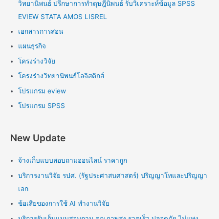
วิทยานิพนธ์ ปรึกษาการทำดุษฎีนิพนธ์ รับวิเคราะห์ข้อมูล SPSS
EVIEW STATA AMOS LISREL
เอกสารการสอน
แผนธุรกิจ
โครงร่างวิจัย
โครงร่างวิทยานิพนธ์โลจิสติกส์
โปรแกรม eview
โปรแกรม SPSS
New Update
จ้างเก็บแบบสอบถามออนไลน์ ราคาถูก
บริการงานวิจัย รปศ. (รัฐประศาสนศาสตร์) ปริญญาโทและปริญญา
เอก
ข้อเสียของการใช้ AI ทำงานวิจัย
บริการรับเก็บแบบสอบถาม คุณภาพสูง รวดเร็ว ปลอดภัย ไม่แพง