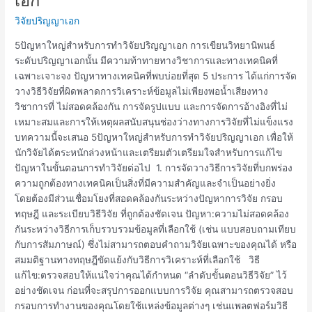
เอก
สำหรับ
วิจัยปริญญาเอก
การ
ทำ
5ปัญหาใหญ่สำหรับการทำวิจัยปริญญาเอก การเขียนวิทยานิพนธ์
วิจัย
ระดับปริญญาเอกนั้น มีความท้าทายทางวิชาการและทางเทคนิคที่
ปริญญา
เฉพาะเจาะจง ปัญหาทางเทคนิคที่พบบ่อยที่สุด 5 ประการ ได้แก่การจัด
เอก
วางวิธีวิจัยที่ผิดพลาดการวิเคราะห์ข้อมูลไม่เพียงพอน้ำเสียงทาง
วิชาการที่ ไม่สอดคล้องกัน การจัดรูปแบบ และการจัดการอ้างอิงที่ไม่
เหมาะสมและการให้เหตุผลสนับสนุนช่องว่างทางการวิจัยที่ไม่แข็งแรง
บทความนี้จะเสนอ 5ปัญหาใหญ่สำหรับการทำวิจัยปริญญาเอก เพื่อให้
นักวิจัยได้ตระหนักล่วงหน้าและเตรียมตัวเตรียมใจสำหรับการแก้ไข
ปัญหาในขั้นตอนการทำวิจัยต่อไป 1. การจัดวางวิธีการวิจัยที่บกพร่อง
ความถูกต้องทางเทคนิคเป็นสิ่งที่มีความสำคัญและจำเป็นอย่างยิ่ง
โดยต้องมีส่วนเชื่อมโยงที่สอดคล้องกันระหว่างปัญหาการวิจัย กรอบ
ทฤษฎี และระเบียบวิธีวิจัย ที่ถูกต้องชัดเจน ปัญหา:ความไม่สอดคล้อง
กันระหว่างวิธีการเก็บรวบรวมข้อมูลที่เลือกใช้ (เช่น แบบสอบถามเทียบ
กับการสัมภาษณ์) ซึ่งไม่สามารถตอบคำถามวิจัยเฉพาะของคุณได้ หรือ
สมมติฐานทางทฤษฎีขัดแย้งกับวิธีการวิเคราะห์ที่เลือกใช้ วิธี
แก้ไข:ตรวจสอบให้แน่ใจว่าคุณได้กำหนด “ลำดับขั้นตอนวิธีวิจัย” ไว้
อย่างชัดเจน ก่อนที่จะสรุปการออกแบบการวิจัย คุณสามารถตรวจสอบ
กรอบการทำงานของคุณโดยใช้แหล่งข้อมูลต่างๆ เช่นแพลตฟอร์มวิธี