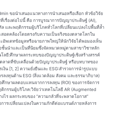
ี้ admin ขอนำเสนอแนวทางการนำเสนอหรือเลือก หัวข้อวิจัย
ไปที่เรื่องต่อไปนี้ คือ การบูรณาการปัญญาประดิษฐ์ (AI),
ัล และพฤติกรรมผู้บริโภคทั่วโลกที่เปลี่ยนแปลงไปพื้นที่ล้ำ
างและสอดคล้องโดยตรงกับความเป็นจริงของตลาดโลกใน
 จะอัพเดทข้อมูลหรือฉายภาพใหญ่ให้นักวิจัยได้พอมองเห็น
วข้อชั้นนำและเป็นที่นิยมซึ่งจัดหมวดหมู่ตามสาขาวิชาหลัก
โลยี:ศึกษาผลกระทบของปัญญาประดิษฐ์เชิงสร้างสรรค์
ตลาดที่ขับเคลื่อนด้วยปัญญาประดิษฐ์ หรือบทบาทของ
ิน [1, 2] ความยั่งยืนและ ESG:สำรวจการนำรูปแบบ
การลงทุนด้าน ESG (สิ่งแวดล้อม สังคม และธรรมาภิบาล)
รือศึกษาผลตอบแทนจากการลงทุน (ROI) ของการจัดการ
ฤติกรรมผู้บริโภค:วิจัยว่าเทคโนโลยี AR (Augmented
ย่างไร ผลกระทบของ “ความกลัวที่จะพลาดโอกาส”
ือการเปลี่ยนแปลงในความภักดีต่อแบรนด์ภายหลังการ