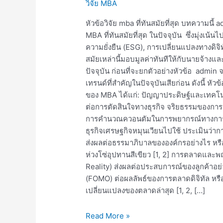
วิจัย MBA
mba
ที่
หัวข้อวิจัย mba ที่ทันสมัยที่สุด บทความน
ทัน
MBA ที่ทันสมัยที่สุด ในปัจจุบัน ซึ่งมุ่งเน้น
สมัย
ความยั่งยืน (ESG), การเปลี่ยนแปลงทางดิจิท
ที่สุด
สมัยเหล่านี้มอบมูลค่าทันทีให้กับนายจ้
ปัจจุบัน ก่อนที่จะยกตัวอย่างหัวข้อ admin
เทรนด์ที่สำคัญในปัจจุบันเสียก่อน ดังนี้ หั
ของ MBA ได้แก่: ปัญญาประดิษฐ์และเทคโน
ต่อการตัดสินใจทางธุรกิจ จริยธรรมของการ
การคำนวณควอนตัมในการพยากรณ์ทางการเง
ธุรกิจเศรษฐกิจหมุนเวียนไปใช้ ประเมินว่า
ส่งผลต่อธรรมาภิบาลขององค์กรอย่างไร ห
ห่วงโซ่อุปทานสีเขียว [1, 2] การตลาดและพ
Reality) ส่งผลต่อประสบการณ์ของลูกค้าอ
(FOMO) ต่อผลลัพธ์ของการตลาดดิจิทัล หร
เปลี่ยนแปลงของตลาดล่าสุด [1, 2, […]
Read More »