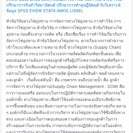
อุปทาน
ปรึกษาการรับทำวิทยานิพนธ์ ปรึกษาการทำดุษฎีนิพนธ์ รับวิเคราะห์
วิจัย
ข้อมูล SPSS EVIEW STATA AMOS LISREL
การ
จัดการ
หัวข้อวิจัยห่วงโซ่อุปทาน การจัดการห่วงโซ่อุปทาน การทำวิจัย การ
ห่วง
จัดการโซ่อุปทาน หัวข้อวิจัย การจัดการโซ่อุปทาน หัวข้อวิจัยห่วงโซ่
โซ่
อุปทาน ก่อนที่จะสามารถคิด หรือ เลือกชื่อเรื่อง การทำวิจัยเกี่ยวกับการ
อุปทาน
จัดการโซ่อุปทาน หัวข้อวิจัยห่วงโซ่อุปทาน ควรเริ่มจากการทำความ
เข้าใจแนวคิดและความหมาย ดังนี้ ห่วงโซ่อุปทาน (Supply Chain)
ประกอบด้วย กระบวนการในวงจรการผลิตผลิตภัณฑ์ทุกขั้นตอน เพื่อ
ตอบสนองความต้องการของลูกค้าหรือผู้บริโภคจากผลิตภัณฑ์หรือการ
บริการ ซึ่ง ไม่เพียงแต่อยูในส่วนของผู้ผลิต และผู้จัดส่งวัตถุดิบเท่านั้น
แต่รวมไปถึงผู้จัดการปัจจัยการผลิต ผู้ขนส่ง คลังสินค้า พอค้าคนกลาง
และลูกค้า เริ่มตั้งแต่ต้นน้ำ คือ เกษตรกร จนถึงปลายน้ำ คือ ลูกค้า
การจัดการ ห่วงโซ่อุปทาน(Supply Chain Management : SCM) คือ
การวางแผนหรือ ออกแบบในการปฏิบัติการควบคุมติดตามกิจกรรมใน
องค์กรทั้ง ห่วงโซ่อุปทาน เพื่อทำให้องค์กรของตนเองมีประสิทธิภาพ
มากขึ้นลดต้นทุน และเพิ่มความสามารถในการแข่งขันทางธุรกิจ หลาย
ๆ องค์กรก็มีแนวคิดที่จะนำการบริหาร ห่วงโซ่อุปทานมาใช้ซึ่งมีทั้งทาง
ตรง และทางอ้อมในการตอบสนองความต้องการของลูกค้าในการ
สร้างคุณค่าในการแข่งขัน การยกระดับการปฏิบัติงานภายในองค์กร
และการปรับปรุง ห่วงโซ่อุปทานให้สอดคลองกบอุปสงค์จากการวัดการ