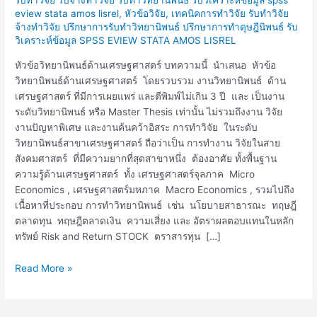
เศรษฐศาสตร์
eview stata amos lisrel
,
หัวข้อวิจัย
,
เทคนิคการทำวิจัย รับทำวิจัย
จ้างทำวิจัย ปรึกษาการรับทำวิทยานิพนธ์ ปรึกษาการทำดุษฎีนิพนธ์ รับ
วิเคราะห์ข้อมูล SPSS EVIEW STATA AMOS LISREL
หัวข้อวิทยานิพนธ์ด้านเศรษฐศาสตร์ บทความนี้ นำเสนอ หัวข้อ
วิทยานิพนธ์ด้านเศรษฐศาสตร์ โดยรวบรวม งานวิทยานิพนธ์ ด้าน
เศรษฐศาสตร์ ที่มีการเผยแพร่ และตีพิมพ์ไม่เกิน 3 ปี และ เป็นงาน
ระดับวิทยานิพนธ์ หรือ Master Thesis เท่านั้น ไม่รวมถึงงาน วิจัย
งานปัญหาพิเศษ และงานค้นคว้าอิสระ การทำวิจัย ในระดับ
วิทยานิพนธ์สาขาเศรษฐศาสตร์ ถือว่าเป็น การทำงาน วิจัยในสาย
สังคมศาสตร์ ที่มีความยากที่สุดสาขาหนึ่ง ต้องอาศัย ทั้งพื้นฐาน
ความรู้ด้านเศรษฐศาสตร์ ทั้ง เศรษฐศาสตร์จุลภาค Micro
Economics , เศรษฐศาสตร์มหภาค Macro Economics , รวมไปถึง
เนื้อหาที่ประกอบ การทำวิทยานิพนธ์ เช่น นโยบายสาธารณะ ทฤษฎี
ตลาดทุน ทฤษฎีตลาดเงิน ความเสี่ยง และ อัตราผลตอบแทนในหลัก
ทรัพย์ Risk and Return STOCK ตราสารทุน […]
Read More »