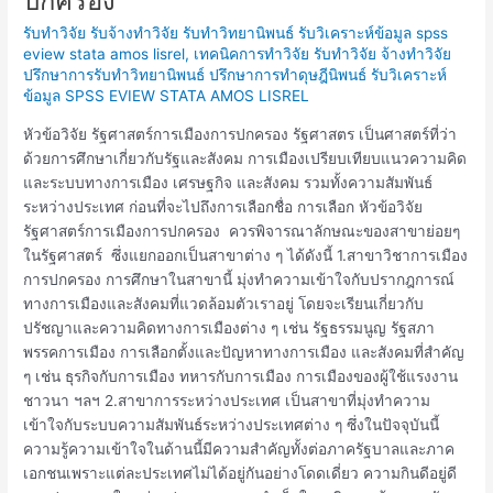
ปกครอง
รัฐศาสตร์
รับทำวิจัย รับจ้างทำวิจัย รับทำวิทยานิพนธ์ รับวิเคราะห์ข้อมูล spss
การเมือง
eview stata amos lisrel
,
เทคนิคการทำวิจัย รับทำวิจัย จ้างทำวิจัย
การ
ปรึกษาการรับทำวิทยานิพนธ์ ปรึกษาการทำดุษฎีนิพนธ์ รับวิเคราะห์
ปกครอง
ข้อมูล SPSS EVIEW STATA AMOS LISREL
หัวข้อวิจัย รัฐศาสตร์การเมืองการปกครอง รัฐศาสตร เป็นศาสตร์ที่ว่า
ด้วยการศึกษาเกี่ยวกับรัฐและสังคม การเมืองเปรียบเทียบแนวความคิด
และระบบทางการเมือง เศรษฐกิจ และสังคม รวมทั้งความสัมพันธ์
ระหว่างประเทศ ก่อนที่จะไปถึงการเลือกชื่อ การเลือก หัวข้อวิจัย
รัฐศาสตร์การเมืองการปกครอง ควรพิจารณาลักษณะของสาขาย่อยๆ
ในรัฐศาสตร์ ซึ่งแยกออกเป็นสาขาต่าง ๆ ได้ดังนี้ 1.สาขาวิชาการเมือง
การปกครอง การศึกษาในสาขานี้ มุ่งทำความเข้าใจกับปรากฎการณ์
ทางการเมืองและสังคมที่แวดล้อมตัวเราอยู่ โดยจะเรียนเกี่ยวกับ
ปรัชญาและความคิดทางการเมืองต่าง ๆ เช่น รัฐธรรมนูญ รัฐสภา
พรรคการเมือง การเลือกตั้งและปัญหาทางการเมือง และสังคมที่สำคัญ
ๆ เช่น ธุรกิจกับการเมือง ทหารกับการเมือง การเมืองของผู้ใช้แรงงาน
ชาวนา ฯลฯ 2.สาขาการระหว่างประเทศ เป็นสาขาที่มุ่งทำความ
เข้าใจกับระบบความสัมพันธ์ระหว่างประเทศต่าง ๆ ซึ่งในปัจจุบันนี้
ความรู้ความเข้าใจในด้านนี้มีความสำคัญทั้งต่อภาครัฐบาลและภาค
เอกชนเพราะแต่ละประเทศไม่ได้อยู่กันอย่างโดดเดี่ยว ความกินดีอยู่ดี