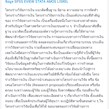
เงิน
ข้อมูล SPSS EVIEW STATA AMOS LISREL
โครงร่างวิจัยการเงิน แนวคิดพื้นฐาน นิยาม ความหมาย การจัดทำ
โครงร่างวิจัยการเงิน โครงร่างวิจัยการเงิน เป็นองค์ประกอบที่สำคัญ
ของ การวิจัยทางการเงิน เป็นเครื่องมือหนึ่งในการแสวงหาคำตอบ
สำหรับปัญหาในศาสตร์ทางการเงินแขนงต่าง ๆ จำเป็นต้องอาศัยพื้น
ฐาน แนวคิดเบื้องต้นขององค์ความรู้ทางการเงิน เพื่อให้สามารถ
พัฒนาหัวข้อการวิจัยทางการเงิน การออกแบบทางการวิจัยทางการเงิน
การนำเสนอผลการวิจัย ตลอดจนประเด็นเกี่ยวกับจรรยาบรรณ ประเด็น
การวิจัยทางการเงิน รวมทั้งผลกระทบของการเปลี่ยนแปลงทาง
เทคโนโลยีต่อการวิจัยทางการเงิน ซึ่งเป็นองค์ความรู้ที่จำเป็นที่ผู้วิจัย
ต้องมีเพื่อใช้เป็นฐานคิดในการดำเนินการวิจัยทางการเงิน ทั้งนี้ผลการ
วิจัยจะเป็นข้อมูลสำคัญในการตัดสินใจแก้ไขปัญหา การกำหนด
นโยบายและจัดสรรทรัพยากรได้อย่างเหมาะสม อันจะนำไปสู่การ
พัฒนาภาคการเงินและประเทศในมิติที่เกี่ยวข้องได้อย่างยั่งยืน โครง
ร่างวิจัยการเงิน เป็นการนำเสนอแนวทางโครงร่างงานวิจัย หรือ ข้อ
เสนอโครงการวิจัย (Research proposal)เปรียบเสมือแม่บท หรือข้อ
ตกลง ระหว่างคณะผู้วิจัย และผู้ให้ทุน จึงควรพัฒนาขึ้น ก่อนที่จะเริ่ม
ดำเนินการวิจัย เพื่อแสดงรายละเอียดต่าง ๆ เกี่ยวกับการวิจัย ตั้งแต่ต้น
จนจบ เพื่อเป็นหลักประกันต่อผู้ให้ทุนว่า จะปฏิบัติตามขั้นตอนต่าง ๆ ใน
โครงร่างการวิจัยนั้นเพื่อให้ได้ ขอบเขตของการวิจัยด้านการ