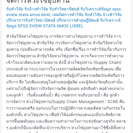
จัดการห่วงโซ่อุปทาน
ห่วง
รับทำวิจัย รับจ้างทำวิจัย รับทำวิทยานิพนธ์ รับวิเคราะห์ข้อมูล spss
โซ่
eview stata amos lisrel
,
เทคนิคการทำวิจัย รับทำวิจัย จ้างทำวิจัย
อุปทาน
ปรึกษาการรับทำวิทยานิพนธ์ ปรึกษาการทำดุษฎีนิพนธ์ รับวิเคราะห์
วิจัย
ข้อมูล SPSS EVIEW STATA AMOS LISREL
การ
จัดการ
หัวข้อวิจัยห่วงโซ่อุปทาน การจัดการห่วงโซ่อุปทาน การทำวิจัย การ
ห่วง
จัดการโซ่อุปทาน หัวข้อวิจัย การจัดการโซ่อุปทาน หัวข้อวิจัยห่วงโซ่
โซ่
อุปทาน ก่อนที่จะสามารถคิด หรือ เลือกชื่อเรื่อง การทำวิจัยเกี่ยวกับการ
อุปทาน
จัดการโซ่อุปทาน หัวข้อวิจัยห่วงโซ่อุปทาน ควรเริ่มจากการทำความ
เข้าใจแนวคิดและความหมาย ดังนี้ ห่วงโซ่อุปทาน (Supply Chain)
ประกอบด้วย กระบวนการในวงจรการผลิตผลิตภัณฑ์ทุกขั้นตอน เพื่อ
ตอบสนองความต้องการของลูกค้าหรือผู้บริโภคจากผลิตภัณฑ์หรือการ
บริการ ซึ่ง ไม่เพียงแต่อยูในส่วนของผู้ผลิต และผู้จัดส่งวัตถุดิบเท่านั้น
แต่รวมไปถึงผู้จัดการปัจจัยการผลิต ผู้ขนส่ง คลังสินค้า พอค้าคนกลาง
และลูกค้า เริ่มตั้งแต่ต้นน้ำ คือ เกษตรกร จนถึงปลายน้ำ คือ ลูกค้า
การจัดการ ห่วงโซ่อุปทาน(Supply Chain Management : SCM) คือ
การวางแผนหรือ ออกแบบในการปฏิบัติการควบคุมติดตามกิจกรรมใน
องค์กรทั้ง ห่วงโซ่อุปทาน เพื่อทำให้องค์กรของตนเองมีประสิทธิภาพ
มากขึ้นลดต้นทุน และเพิ่มความสามารถในการแข่งขันทางธุรกิจ หลาย
ๆ องค์กรก็มีแนวคิดที่จะนำการบริหาร ห่วงโซ่อุปทานมาใช้ซึ่งมีทั้งทาง