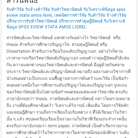
สารนิพนธ์
ต่าง
รับทำวิจัย รับจ้างทำวิจัย รับทำวิทยานิพนธ์ รับวิเคราะห์ข้อมูล spss
ระหว่าง
eview stata amos lisrel
,
เทคนิคการทำวิจัย รับทำวิจัย จ้างทำวิจัย
วิทยานิพนธ์
ปรึกษาการรับทำวิทยานิพนธ์ ปรึกษาการทำดุษฎีนิพนธ์ รับวิเคราะห์
และ
ข้อมูล SPSS EVIEW STATA AMOS LISREL
สาร
นิพนธ์
สารนิพนธ์และวิทยานิพนธ์ แตกต่างกันอย่างไร วิทยานิพนธ์ หรือ
thesis สำหรับการศึกษาปริญญาโท ส่วนดุษฎีนิพนธ์ หรือ
Dissertation สำหรับการเรียนในระดับปริญญาเอก อย่างไรก็ตาม
เราสามารถเรียกวิทยานิพนธ์ปริญญาเอก แทนคำว่าดุษฎีนิพนธ์ได้เช่น
กัน ความแตกต่างของวิทยานิพนธ์และสารนิพนธ์ มีอยู่ด้วยกันหลาย
ประการ วิทยานิพนธ์และปริญญานิพนธ์ หมายถึง ผลงานทางวิชาการที่
นําเสนออย่างเป็นระบบ บนพื้นฐานจากการค้นคว้าและวิจัย เป็นข้อกํา
หนดอย่างหนึ่งในการศึกษาระดับปริญญาโทและปริญญาเอก รูปแบบ
ของวิทยานิพนธ์เป็นไปตามข้อกําหนดของแต่ละมหาวิทยาลัย ตรงกับ
ภาษาอังกฤษว่า thesis. ภาคนิพนธ์และสารนิพนธ์ กล่าวโดยรวมหมาย
ถึง งานที่ต้องศึกษาค้นคว้า วิเคราะห์วิจารณ์ เพิ่มเติม โดยการใช้หลัก
และทฤษฎีศึกษา รวมถึงการเขียนในบริบทต่าง ๆ ที่ได้เรียนมาในวิชา
นั้น ๆ แล้ว สรุปผลเรียบเรียงเป็นรายงานในวิชาที่เรียนประจําภาคนั้น
ตรงกับภาษาอังกฤษว่า term paper. ภาคนิพนธ์ เป็นคําเรียกรายงาน
ผลการศึกษาค้นคว้าในวิชาการสาขาใดสาขาหนึ่งของนักศึกษา ระดับ