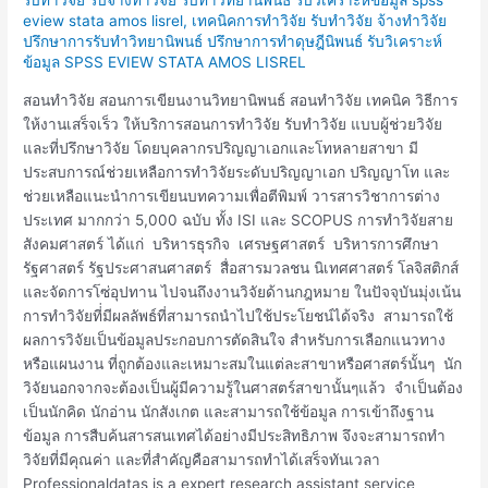
วิจัย
eview stata amos lisrel
,
เทคนิคการทำวิจัย รับทำวิจัย จ้างทำวิจัย
ปรึกษาการรับทำวิทยานิพนธ์ ปรึกษาการทำดุษฎีนิพนธ์ รับวิเคราะห์
ข้อมูล SPSS EVIEW STATA AMOS LISREL
สอนทำวิจัย สอนการเขียนงานวิทยานิพนธ์ สอนทำวิจัย เทคนิค วิธีการ
ให้งานเสร็จเร็ว ให้บริการสอนการทำวิจัย รับทำวิจัย แบบผู้ช่วยวิจัย
และที่ปรึกษาวิจัย โดยบุคลากรปริญญาเอกและโทหลายสาขา มี
ประสบการณ์ช่วยเหลือการทำวิจัยระดับปริญญาเอก ปริญญาโท และ
ช่วยเหลือแนะนำการเขียนบทความเพื่อตีพิมพ์ วารสารวิชาการต่าง
ประเทศ มากกว่า 5,000 ฉบับ ทั้ง ISI และ SCOPUS การทำวิจัยสาย
สังคมศาสตร์ ได้แก่ บริหารธุรกิจ เศรษฐศาสตร์ บริหารการศึกษา
รัฐศาสตร์ รัฐประศาสนศาสตร์ สื่อสารมวลชน นิเทศศาสตร์ โลจิสติกส์
และจัดการโซ่อุปทาน ไปจนถึงงานวิจัยด้านกฎหมาย ในปัจจุบันมุ่งเน้น
การทำวิจัยที่่มีผลลัพธ์ที่สามารถนำไปใช้ประโยชน์ได้จริง สามารถใช้
ผลการวิจัยเป็นข้อมูลประกอบการตัดสินใจ สำหรับการเลือกแนวทาง
หรือแผนงาน ที่ถูกต้องและเหมาะสมในแต่ละสาขาหรือศาสตร์นั้นๆ นัก
วิจัยนอกจากจะต้องเป็นผู้มีความรู้ในศาสตร์สาขานั้นๆแล้ว จำเป็นต้อง
เป็นนักคิด นักอ่าน นักสังเกต และสามารถใช้ข้อมูล การเข้าถึงฐาน
ข้อมูล การสืบค้นสารสนเทศได้อย่างมีประสิทธิภาพ จึงจะสามารถทำ
วิจัยที่มีคุณค่า และที่สำคัญคือสามารถทำได้เสร็จทันเวลา
Professionaldatas is a expert research assistant service