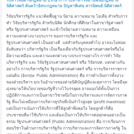
รัฐ
นิติศาสตร์ ค้นคว้าอิสระกฎหมาย ปัญหาพิเศษ สารนิพนธ์ นิติศาสตร์
กิจ
วิจัยบริหารรัฐกิจ แนวคิดพื้นฐาน นิยาม ความหมาย ไอเดีย สำหรับการ
ทำ วิจัยบริหารรัฐกิจ สำหรับนิสิต นักศึกษาที่ศึกษาในสาขารัฐศาสตร์
หรือ รัฐประศาสนศาสตร์ จะเข้าใจนิยามความหมาย ความเหมือน
ความแตกต่างบางประการ ของการบริหารรัฐกิจ และ
รัฐประศาสนศาสตร์ เป็นอย่างดี แต่สำหรับบุคคลทั่วไป อาจจะไม่ค่อย
ยังสับสนว่า บริหารรัฐกิจ เป็นเรื่องเดียวกับรัฐประศาสนศาสตร์หรือไม่
มีความเหมือน และความแตกต่างบางประการอย่างไร การทำ วิจัย
บริหารรัฐกิจ และ วิจัยรัฐประศาสนศาสตร์ หรือ วิจัยรปศ. แตกต่างกัน
อย่างไร การบริหารรัฐกิจ รัฐประศาสนศาสตร์ หรือ การบริหารราชการ
แผ่นดิน (อังกฤษ: Public Administration) คือ การดำเนินการทั้งปวง
ของฝ่ายบริหาร ยกเว้นอำนาจของฝ่ายนิติบัญญัติและตุลาการ โดยมีจุด
มุ่งหมายให้นโยบายของรัฐที่วางไว้บรรลุผล อาจมองได้ทั้งเป็นการ
ปฏิบัติการและการเป็นสาขาวิชาหนึ่งในการบริหารและการจัดการภาค
รัฐ ที่จะไม่เหมือนการบริหารธุรกิจที่เน้นกำไรสูงสุด (profit maximize)
แต่เป็นการเน้นการให้บริการที่ให้ลูกค้าพึงพอใจ โดยลูกค้าก็คือ
ประชาชนที่มาใช้บริการ และต้องเป็นการให้บริการต่อทุกคนอย่างเป็น
ธรรม รัฐประศาสนศาสตร์ (Public Administration) คือ การเรียนการ
สอนวิชาในด้านการบริหารรัฐกิจ การบริหารและการจัดการภาครัฐ ใน