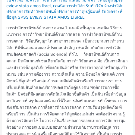
วิทยานิพนธ์
eview stata amos lisrel
,
เทคนิคการทำวิจัย รับทำวิจัย จ้างทำวิจัย
ด้าน
ปรึกษาการรับทำวิทยานิพนธ์ ปรึกษาการทำดุษฎีนิพนธ์ รับวิเคราะห์
การ
ข้อมูล SPSS EVIEW STATA AMOS LISREL
ตลาด
การทำวิทยานิพนธ์ด้านการตลาด 1. แนวคิดพื้นฐาน เทคนิค วิธีการ
แนวทาง การทำวิทยานิพนธ์ด้านการตลาด การทำวิทยานิพนธ์ด้าน
การตลาด วิจัยปริญญาโท สาขาการตลาด เป็นกระบวนการทำงาน
วิจัย ที่มีขั้นตอน และองค์ประกอบสำคัญ เช่นเดียวกันกับการทำวิจัย
สายสังคมศาสตร์ (SocialScience) ทั่วไป วิทยานิพนธ์ด้านการ
ตลาด มีหลักเกณฑ์เช่นเดียวกันกับ การทำวิจัยตลาด คือ เป็นการศึกษา
และสำรวจข้อมูลที่เกี่ยวข้องกับสินค้าหรือบริการจากลูกค้าหรือกลุ่มเป้า
หมาย เช่น ความต้องการ ความคิดเห็น ความพึงพอใจ ทัศนคติ ภาพ
ลักษณ์ ที่ลูกค้าหรือกลุ่มเป้าหมายมีต่อสินค้าหรือบริการของเรา การ
ปรียบเทียบสินค้าและบริการของเรากับคู่แข่งขัน พฤติกรรมการซื้อ
สินค้า ปัจจัยที่มีผลต่อการตัดสินใจเลือกซื้อสินค้า เป็นต้น เพื่อนำข้อมูล
มาวิเคราะห์ สรุปผลและนำมาใช้ในการจัดทำแผนการทำโฆษณา การ
ส่งเสริมการตลาด การสื่อสารด้านการตลาด การปรับปรุงผลิตภัณฑ์
หรือบริการ เป็นต้น การวิจัยตลาดให้ถูกต้องแม่นยำ จะต้องนำความรู้
ด้านการวิจัยมาใช้ ไม่ว่าจะเป็นเรื่องของการออกแบบการวิจัย การสุ่ม
ตัวอย่าง การออกแบบแบบสอบถามสำหรับเก็บรวบรวมข้อมูล การ
ประมวลผล การนำเครื่องมือทางสถิติมาใช้วิเคราะห์ เป็นต้น การทำ