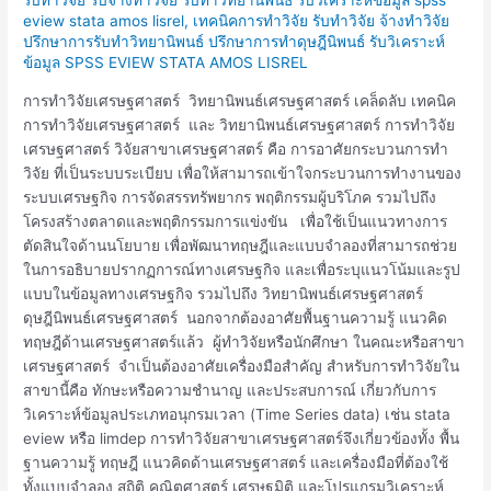
วิจัย
eview stata amos lisrel
,
เทคนิคการทำวิจัย รับทำวิจัย จ้างทำวิจัย
เศรษฐศาสตร์
ปรึกษาการรับทำวิทยานิพนธ์ ปรึกษาการทำดุษฎีนิพนธ์ รับวิเคราะห์
ข้อมูล SPSS EVIEW STATA AMOS LISREL
การทำวิจัยเศรษฐศาสตร์ วิทยานิพนธ์เศรษฐศาสตร์ เคล็ดลับ เทคนิค
การทำวิจัยเศรษฐศาสตร์ และ วิทยานิพนธ์เศรษฐศาสตร์ การทำวิจัย
เศรษฐศาสตร์ วิจัยสาขาเศรษฐศาสตร์ คือ การอาศัยกระบวนการทำ
วิจัย ที่เป็นระบบระเบียบ เพื่อให้สามารถเข้าใจกระบวนการทำงานของ
ระบบเศรษฐกิจ การจัดสรรทรัพยากร พฤติกรรมผู้บริโภค รวมไปถึง
โครงสร้างตลาดและพฤติกรรมการแข่งขัน เพื่อใช้เป็นแนวทางการ
ตัดสินใจด้านนโยบาย เพื่อพัฒนาทฤษฎีและแบบจำลองที่สามารถช่วย
ในการอธิบายปรากฏการณ์ทางเศรษฐกิจ และเพื่อระบุแนวโน้มและรูป
แบบในข้อมูลทางเศรษฐกิจ รวมไปถึง วิทยานิพนธ์เศรษฐศาสตร์
ดุษฎีนิพนธ์เศรษฐศาสตร์ นอกจากต้องอาศัยพื้นฐานความรู้ แนวคิด
ทฤษฎีด้านเศรษฐศาสตร์แล้ว ผู้ทำวิจัยหรือนักศึกษา ในคณะหรือสาขา
เศรษฐศาสตร์ จำเป็นต้องอาศัยเครื่องมือสำคัญ สำหรับการทำวิจัยใน
สาขานี้คือ ทักษะหรือความชำนาญ และประสบการณ์ เกี่ยวกับการ
วิเคราะห์ข้อมูลประเภทอนุกรมเวลา (Time Series data) เช่น stata
eview หรือ limdep การทำวิจัยสาขาเศรษฐศาสตร์จึงเกี่ยวข้องทั้ง พื้น
ฐานความรู้ ทฤษฎี แนวคิดด้านเศรษฐศาสตร์ และเครื่องมือที่ต้องใช้
ทั้งแบบจำลอง สถิติ คณิตศาสตร์ เศรษฐมิติ และโปรแกรมวิเคราะห์