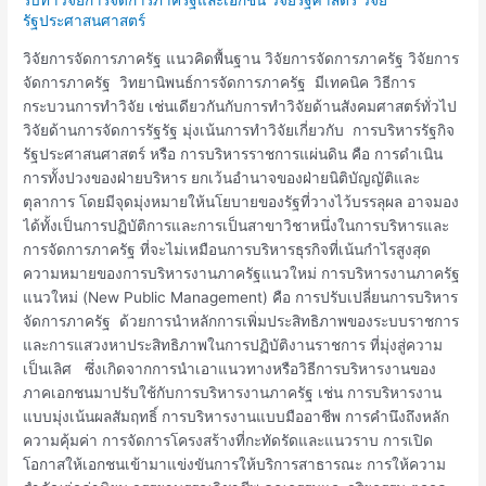
จัดการ
รัฐประศาสนศาสตร์
ภาค
วิจัยการจัดการภาครัฐ แนวคิดพื้นฐาน วิจัยการจัดการภาครัฐ วิจัยการ
รัฐ
จัดการภาครัฐ วิทยานิพนธ์การจัดการภาครัฐ มีเทคนิค วิธีการ
กระบวนการทำวิจัย เช่นเดียวกันกับการทำวิจัยด้านสังคมศาสตร์ทั่วไป
วิจัยด้านการจัดการรัฐรัฐ มุ่งเน้นการทำวิจัยเกี่ยวกับ การบริหารรัฐกิจ
รัฐประศาสนศาสตร์ หรือ การบริหารราชการแผ่นดิน คือ การดำเนิน
การทั้งปวงของฝ่ายบริหาร ยกเว้นอำนาจของฝ่ายนิติบัญญัติและ
ตุลาการ โดยมีจุดมุ่งหมายให้นโยบายของรัฐที่วางไว้บรรลุผล อาจมอง
ได้ทั้งเป็นการปฏิบัติการและการเป็นสาขาวิชาหนึ่งในการบริหารและ
การจัดการภาครัฐ ที่จะไม่เหมือนการบริหารธุรกิจที่เน้นกำไรสูงสุด
ความหมายของการบริหารงานภาครัฐแนวใหม่ การบริหารงานภาครัฐ
แนวใหม่ (New Public Management) คือ การปรับเปลี่ยนการบริหาร
จัดการภาครัฐ ด้วยการนำหลักการเพิ่มประสิทธิภาพของระบบราชการ
และการแสวงหาประสิทธิภาพในการปฏิบัติงานราชการ ที่มุ่งสู่ความ
เป็นเลิศ ซึ่งเกิดจากการนำเอาแนวทางหรือวิธีการบริหารงานของ
ภาคเอกชนมาปรับใช้กับการบริหารงานภาครัฐ เช่น การบริหารงาน
แบบมุ่งเน้นผลสัมฤทธิ์ การบริหารงานแบบมืออาชีพ การคำนึงถึงหลัก
ความคุ้มค่า การจัดการโครงสร้างที่กะทัดรัดและแนวราบ การเปิด
โอกาสให้เอกชนเข้ามาแข่งขันการให้บริการสาธารณะ การให้ความ