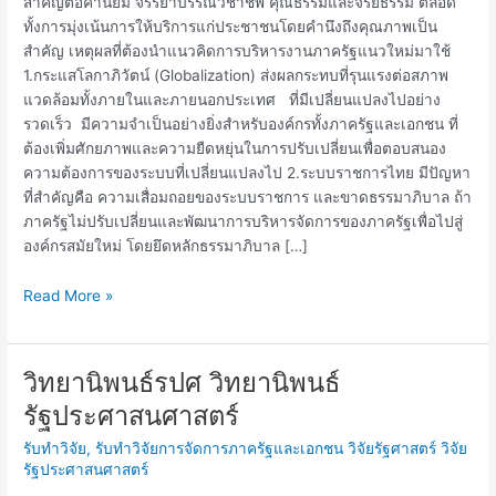
สำคัญต่อค่านิยม จรรยาบรรณวิชาชีพ คุณธรรมและจริยธรรม ตลอด
ทั้งการมุ่งเน้นการให้บริการแก่ประชาชนโดยคำนึงถึงคุณภาพเป็น
สำคัญ เหตุผลที่ต้องนำแนวคิดการบริหารงานภาครัฐแนวใหม่มาใช้
1.กระแสโลกาภิวัตน์ (Globalization) ส่งผลกระทบที่รุนแรงต่อสภาพ
แวดล้อมทั้งภายในและภายนอกประเทศ ที่มีเปลี่ยนแปลงไปอย่าง
รวดเร็ว มีความจำเป็นอย่างยิ่งสำหรับองค์กรทั้งภาครัฐและเอกชน ที่
ต้องเพิ่มศักยภาพและความยืดหยุ่นในการปรับเปลี่ยนเพื่อตอบสนอง
ความต้องการของระบบที่เปลี่ยนแปลงไป 2.ระบบราชการไทย มีปัญหา
ที่สำคัญคือ ความเสื่อมถอยของระบบราชการ และขาดธรรมาภิบาล ถ้า
ภาครัฐไม่ปรับเปลี่ยนและพัฒนาการบริหารจัดการของภาครัฐเพื่อไปสู่
องค์กรสมัยใหม่ โดยยึดหลักธรรมาภิบาล […]
Read More »
วิทยานิพนธ์รปศ วิทยานิพนธ์
วิทยา
นิ
รัฐประศาสนศาสตร์
พนธ์รปศ
รับทำวิจัย
,
รับทำวิจัยการจัดการภาครัฐและเอกชน วิจัยรัฐศาสตร์ วิจัย
วิทยานิพนธ์
รัฐประศาสนศาสตร์
รัฐประศาสนศาสตร์