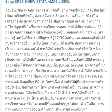
ข้อมูล SPSS EVIEW STATA AMOS LISREL
วิจัยชั้นเรียน เทคนิค วิธีการ แนวคิดพื้นฐาน วิจัยชั้นเรียน วิจัยชั้นเรียน
เป็นงานวิจัยที่สำคัญต่อการจัดการเรียนการสอนเป็นอย่างยิ่ง เป็น
เครื่องมือที่ครูอาจารย์สามารถใช้เพื่อศึกษาปัญหาและแนวทางการ
แก้ไขปัญหาที่เกิดขึ้นจากการเรียนการสอน ทพให้เกิดการพัฒนาวิธี
การเทคนิคการสอนที่มีประสิทธิภาพยิ่งขึ้น ตลอดจนสามารถเผยแพร่
ความรู้เทคนิควิธีการแก้ปัญหา ที่ผู้วิจัยได้คิดค้น และทดลองแล้วนั้นให้
กับครูอาจารย์อื่นๆ ได้ใช้เป็นแนวทางแก้ไข หรือ พัฒนาการจัดการ
เรียนการสอนของตนได้ การวิจัยในชั้นเรียนเป็นการทำวิจัยไปพร้อมๆ
กับการจัดการเรียนการสอน รูปแบบการทำวิจัยไม่เน้น รูปแบบการ
เขียนรายงานวิจัยที่เป็นทางการมากนัก จึงเป็นจุดเริ่มต้นที่ดีสำหรับครู
อาจารย์จะใช้ฝึกการทำวิจัย แบบเต็มรูปแบบได้เช่นกัน บทความนี้ นำ
เสนอเนื้อหาโดยสรุปเกี่ยวกับ แนวทาง เทคนิควิธีการทำวิจัยในชั้นเรียน
ที่ ได้รวบรวมจากผู้เชี่ยวชาญที่มีประสบการด้านทำวิจัย และรวบรวม
จากแหล่งข้อมูลอื่นๆ ที่มี ประโยชน์นี้จะช่วยทำให้ผู้ที่สนใจอยากจะทำ
วิจัยในชั้นเรียนใช้ศึกษาเป็นแนวทางทำวิจัยในชั้นเรียนต่อไป “ความ
แตกต่างของ วิจัยชั้นเรียน กับ การวิจัยทั่วไป” การวิจัยเป็นวิธีการ
ศึกษาหาความรู้ที่เป็นระบบโดยใช้กระบวนการทางวิทยาศาสตร์ ซึ่ง
การวิจัยประเภทใดก็ตามจะมีขั้นตอนสำคัญๆ ไม่แตกต่างกันคือ 1.การ
กำหนดปัญหาการวิจัย 2.ด้านการแสวงหาสู่ทางแก้ปัญหา