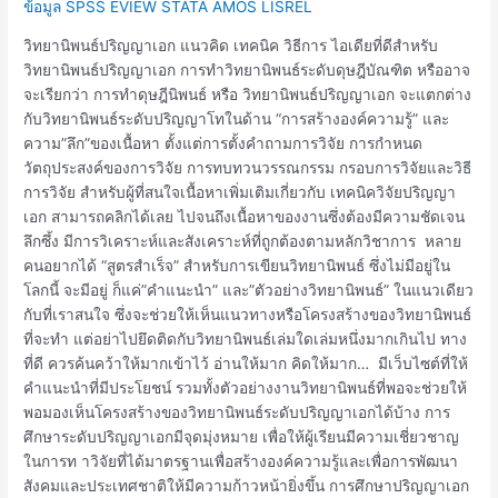
ข้อมูล SPSS EVIEW STATA AMOS LISREL
วิทยานิพนธ์ปริญญาเอก แนวคิด เทคนิค วิธีการ ไอเดียที่ดีสำหรับ
วิทยานิพนธ์ปริญญาเอก การทำวิทยานิพนธ์ระดับดุษฎีบัณฑิต หรืออาจ
จะเรียกว่า การทำดุษฎีนิพนธ์ หรือ วิทยานิพนธ์ปริญญาเอก จะแตกต่าง
กับวิทยานิพนธ์ระดับปริญญาโทในด้าน “การสร้างองค์ความรู้” และ
ความ”ลึก”ของเนื้อหา ตั้งแต่การตั้งคำถามการวิจัย การกำหนด
วัตถุประสงค์ของการวิจัย การทบทวนวรรณกรรม กรอบการวิจัยและวิธี
การวิจัย สำหรับผู้ที่สนใจเนื้อหาเพิ่มเติมเกี่ยวกับ เทคนิควิจัยปริญญา
เอก สามารถคลิกได้เลย ไปจนถึงเนื้อหาของงานซึ่งต้องมีความชัดเจน
ลึกซึ้ง มีการวิเคราะห์และสังเคราะห์ที่ถูกต้องตามหลักวิชาการ หลาย
คนอยากได้ “สูตรสำเร็จ” สำหรับการเขียนวิทยานิพนธ์ ซึ่งไม่มีอยู่ใน
โลกนี้ จะมีอยู่ ก็แค่”คำแนะนำ” และ”ตัวอย่างวิทยานิพนธ์” ในแนวเดียว
กับที่เราสนใจ ซึ่งจะช่วยให้เห็นแนวทางหรือโครงสร้างของวิทยานิพนธ์
ที่จะทำ แต่อย่าไปยึดติดกับวิทยานิพนธ์เล่มใดเล่มหนึ่งมากเกินไป ทาง
ที่ดี ควรค้นคว้าให้มากเข้าไว้ อ่านให้มาก คิดให้มาก… มีเว็บไซต์ที่ให้
คำแนะนำที่มีประโยชน์ รวมทั้งตัวอย่างงานวิทยานิพนธ์ที่พอจะช่วยให้
พอมองเห็นโครงสร้างของวิทยานิพนธ์ระดับปริญญาเอกได้บ้าง การ
ศึกษาระดับปริญญาเอกมีจุดมุ่งหมาย เพื่อให้ผู้เรียนมีความเชี่ยวชาญ
ในการท าวิจัยที่ได้มาตรฐานเพื่อสร้างองค์ความรู้และเพื่อการพัฒนา
สังคมและประเทศชาติให้มีความก้าวหน้ายิ่งขึ้น การศึกษาปริญญาเอก