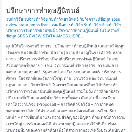
ปรึกษาการทำดุษฎีนิพนธ์
ปรึกษา
การ
รับทำวิจัย รับจ้างทำวิจัย รับทำวิทยานิพนธ์ รับวิเคราะห์ข้อมูล spss
ทำ
eview stata amos lisrel
,
เทคนิคการทำวิจัย รับทำวิจัย จ้างทำวิจัย
ดุษฎีนิพนธ์
ปรึกษาการรับทำวิทยานิพนธ์ ปรึกษาการทำดุษฎีนิพนธ์ รับวิเคราะห์
ข้อมูล SPSS EVIEW STATA AMOS LISREL
ศูนย์ให้บริการงานวิชาการ ปรึกษาการทำดุษฎีนิพนธ์ และงานวิจัยทุก
ประเภท ทีมวิจัยมืออาชีพ มีความรู้ความชำนาญในการทำวิจัยหลาย
สาขา ปรึกษาการทำวิทยานิพนธ์ ปรึกษาการทำดุษฎีนิพนธ์ ในสาย
สังคมศาสตร์ทุกสาขา เช่น วิทยานิพนธ์บริหารธุรกิจ การเงิน การ
ตลาด เศรษฐศาสตร์ รัฐศาสตร์และรัฐประศาสนศาสตร์ บริหารการ
ศึกษา โลจิสติกส์และจัดการโซ่อุปทาน งานวิจัย และ วิทยานิพนธ์
กฎหมาย และ วิทยานิพนธ์ ในสาขาสังคมศาสตร์อื่นๆ ให้บริการคำ
ปรึกษาการทำวิทยานิพนธ์และดุษฎีนิพนธ์ รวมไปถึง การศึกษาอิสระ
(IS) แบบที่ปรึกษาและผู้ช่วยวิจัย ทุกขั้นตอน ดังต่อไปนี้ การเขียน
เค้าโครงงานวิจัย (Proposal) – การคิดหัวข้อวิจัย – การกำหนด
ขอบเขตการวิจัย ให้คำแนะนำและช่วยเหลือเทคนิคการเรียบเรียง
บทนำ – การเขียนที่มาและความสำคัญของปัญหา ด้วยเทคนิคการฉาย
ภาพใหญ่ การนำเสนอสถิติ ตัวเลข ทฤษฎี และงานวิจัยที่เกี่ยวข้อง
ประกอบที่มาและความสำคัญ เพื่อให้สามารถมองเห็นถึงประเด็นปัญหา